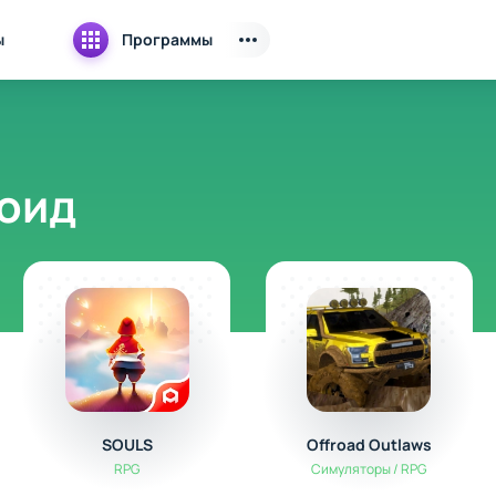
ы
Программы
роид
SOULS
Offroad Outlaws
RPG
Симуляторы / RPG