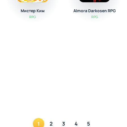
Мистер Ким
Almora Darkosen RPG
RPG
RPG
1
2
3
4
5