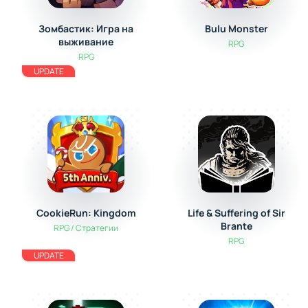
Зомбастик: Игра на
Bulu Monster
выживание
RPG
RPG
UPDATE
CookieRun: Kingdom
Life & Suffering of Sir
Brante
RPG / Стратегии
RPG
UPDATE