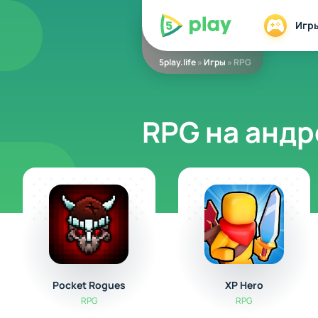
5play
Игр
5play.life
»
Игры
» RPG
RPG на анд
Pocket Rogues
XP Hero
RPG
RPG