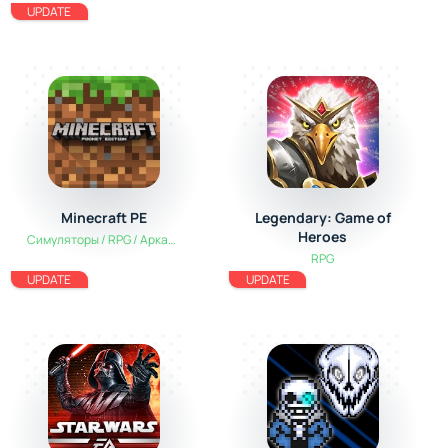
UPDATE
Minecraft PE
Legendary: Game of
Heroes
Симуляторы / RPG / Аркады
RPG
UPDATE
UPDATE