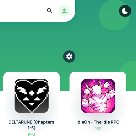
Найти
Авторизация
Выбрать категорию
DELTARUNE (Chapters
IdleOn - The Idle RPG
1-5)
RPG
RPG