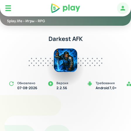
5play
Авт
5play.life
»
Игры
»
RPG
Darkest AFK
Обновлено
Версия
Требования
07-08-2026
2.2.56
Android 7,0+