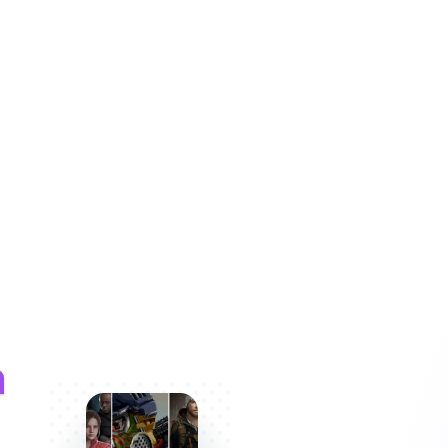
о подходило под ваш стиль
вых рекордов в заездах.
стоит устраивать
ния трюков.
у уникальным событием.
ь первым. В этом мире вы