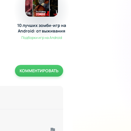
10 лучших зомби-игр на
5 новых игр для Andr
Android: от выживания
лучшее за Ноябрь
до экшена
Подборки игр на Andro
Подборки игр на Android
КОММЕНТИРОВАТЬ