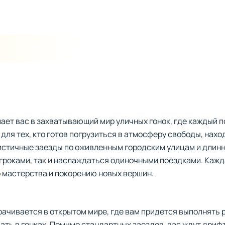
ает вас в захватывающий мир уличных гонок, где каждый п
 для тех, кто готов погрузиться в атмосферу свободы, нах
листичные заезды по оживленным городским улицам и длин
игроками, так и наслаждаться одиночными поездками. Кажд
мастерства и покорению новых вершин.
ачивается в открытом мире, где вам придется выполнять 
ать в гонках. Помимо стандартных заездов, вас ждут дриф