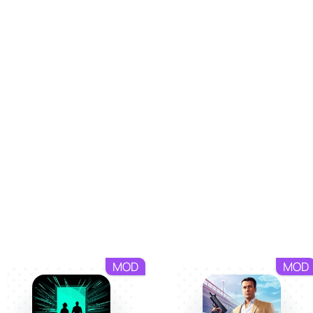
жность тюнинговать элементы авто так, чтобы оно идеальн
 не только повлияет на скорость, но и поможет достичь но
ючения
корость, но и про общение. Помимо соревнований, вам пред
мениваться тактиками и соревноваться в навыках выполне
им объединяет игроков со всего мира, делая каждую гонк
оторые потребуют собранности, уверенности и желания быт
своей мечты!
MOD
MOD