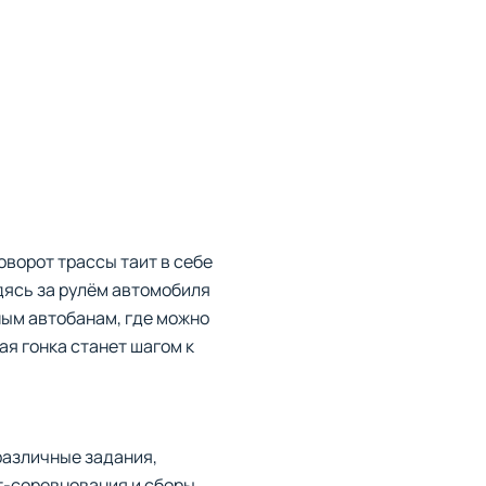
оворот трассы таит в себе
одясь за рулём автомобиля
ным автобанам, где можно
ая гонка станет шагом к
различные задания,
т-соревнования и сборы