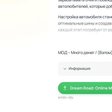
автолюбителей, которые до
Настройка автомобиля стане
оптимальные шины и создава
каждый этап потребует от в
Что вас ждет
Реалистичная симуляция
МОД – Много денег / (Взлом
Возможность настраивать
Свободные поездки по от
Многопользовательский р
Показать/Скрыть
Информация
Адаптация условий управ
Прокачка и достижения
Dream Road: Online M
Каждый ваш успех будет во
arm64-v8a
или покупки новых моделей.
изменением внешнего вида