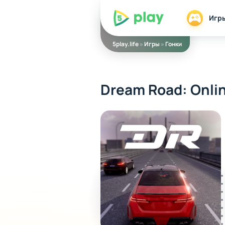
5play
Игр
5play.life
»
Игры
»
Гонки
Dream Road: Onli