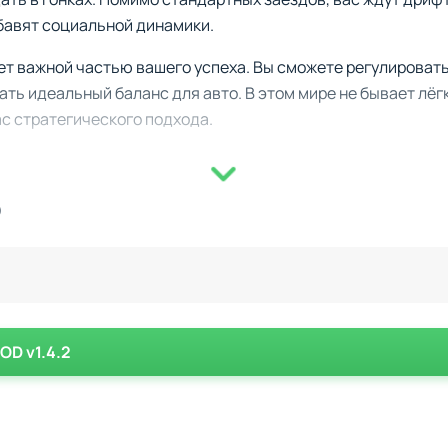
бавят социальной динамики.
т важной частью вашего успеха. Вы сможете регулировать
ть идеальный баланс для авто. В этом мире не бывает лёг
ас стратегического подхода.
 с детализированными моделями автомобилей.
)
 внешний вид автомобиля, включая кузов, салон и подвеск
крытому городу или соревнования на закрытых трассах.
ежим, где вы будете состязаться с друзьями или другими
ления под стиль каждого игрока.
OD v1.4.2
знаграждаться новой валютой, которую можно применить 
 Вам придется выбирать между тюнингом двигателя, настр
 машины.