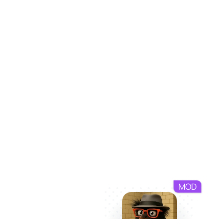
Кроме того, появится возмо
вождения. Каждое улучшение
Гонки с друзьями и прикл
Dream Road не только про с
автомобильные встречи, об
Многопользовательский реж
Готовьтесь к испытаниям, к
всегда найдете дорогу для 
MOD