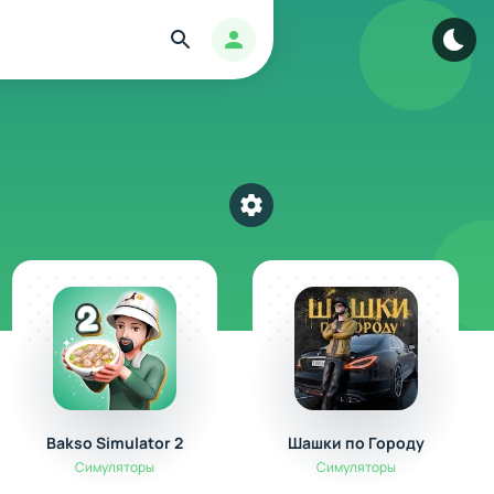
Найти
Авторизация
Выбрать категорию
Bakso Simulator 2
Шашки по Городу
Симуляторы
Симуляторы