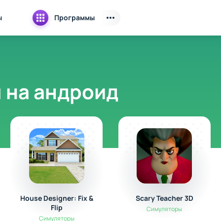
ы
Программы
 на андроид
House Designer: Fix &
Scary Teacher 3D
Flip
Симуляторы
Симуляторы