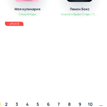
Моя кулинария
Лемон Бокс
Симуляторы
Аналоги Бравл Старс / Симуляторы
UPDATE
2
3
4
5
6
7
8
9
10
...