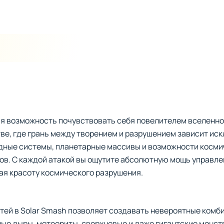
ая возможность почувствовать себя повелителем вселенно
ве, где грань между творением и разрушением зависит ис
дные системы, планетарные массивы и возможности косми
в. С каждой атакой вы ощутите абсолютную мощь управле
ая красоту космического разрушения.
тей в Solar Smash позволяет создавать невероятные комб
ые дыры, метеориты, сверхновые и даже гигантские монстры