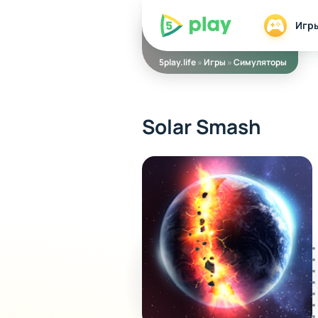
5play
Игр
5play.life
»
Игры
»
Симуляторы
Solar Smash