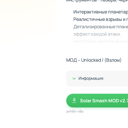
Интерактивные планетар
Реалистичные взрывы и 
Детализированные плане
эффект каждой атаки.
Настройка межпланетных
Проверка границ
МОД – Unlocked / (Взлом)
В Solar Smash сложность во
пути создания вселенных. 
учитывать при обозрении по
Показать/Скрыть
Информация
предлагая не только вызов,
баланс между креативность
Solar Smash MOD v2.
arm64-v8a