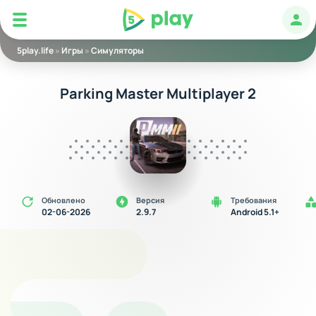
5play
Авт
5play.life
»
Игры
»
Симуляторы
Parking Master Multiplayer 2
Обновлено
Версия
Требования
02-06-2026
2.9.7
Android 5.1+