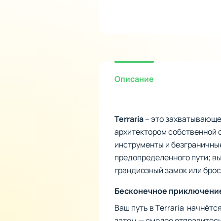
Описание
Terraria
– это захватывающее
архитектором собственной с
инструменты и безграничные
предопределенного пути; вы
грандиозный замок или бро
Бесконечное приключени
Ваш путь в Terraria начнётс
затем — смелее отправитесь