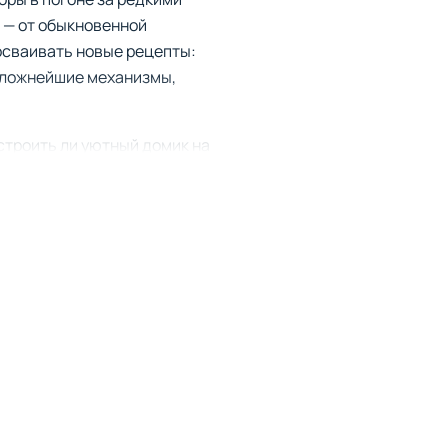
 — от обыкновенной
осваивать новые рецепты:
сложнейшие механизмы,
строить ли уютный домик на
фантазию, вы расширите
ашего замысла. Мастера,
выми красками. Всё это
ю в живое и загадочное
ения. «Классический» —
тным игрокам, вознаграждая
ся на творчестве,
ублировать предметы.