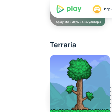
5play
Игр
5play.life
»
Игры
»
Симуляторы
Terraria