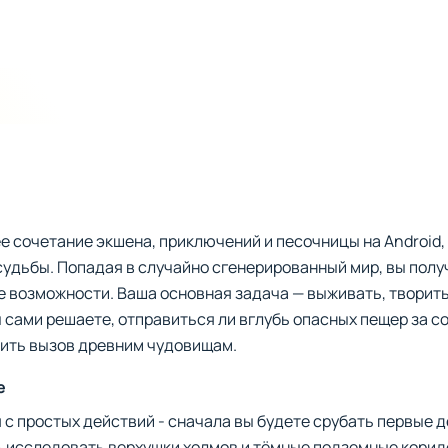
 сочетание экшена, приключений и песочницы на Android,
удьбы. Попадая в случайно сгенерированный мир, вы полу
 возможности. Ваша основная задача — выживать, творить
 сами решаете, отправиться ли вглубь опасных пещер за с
сить вызов древним чудовищам.
е
я с простых действий - сначала вы будете срубать первые 
 исследовать верхушки холмов и тёмные подземные коридо