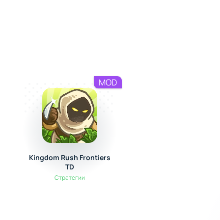
MOD
Kingdom Rush Frontiers
Iron Force
TD
Экшен / Аркады
Стратегии