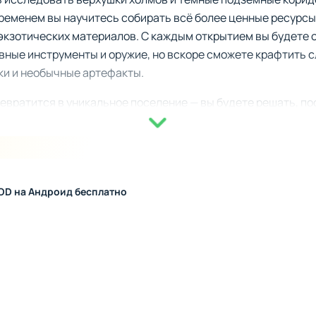
ременем вы научитесь собирать всё более ценные ресурсы
экзотических материалов. С каждым открытием вы будете 
вные инструменты и оружие, но вскоре сможете крафтить 
и и необычные артефакты.
вратится в уникальное поселение — вы будете решать, по
сти крепость невероятной высоты на краю мира. Проявив 
ностей, ведь каждая стена, каждая вещь здесь — часть в
 или поздно поселятся рядом, и ваше творение заиграет но
создавать а Терария мир мечты, превращая пустынную земл
MOD на Андроид бесплатно
 стилем и историей.
предлагает несколько режимов для разного стиля прохожд
«Эксперт» и «Мастер» бросают настоящий вызов даже опы
ссуарами и предметами. Для тех, кто хочет сосредоточить
твие» с возможностью настраивать сложность, погоду и д