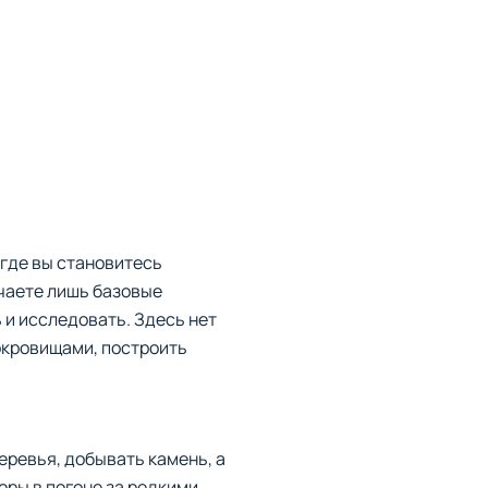
 где вы становитесь
чаете лишь базовые
 и исследовать. Здесь нет
окровищами, построить
деревья, добывать камень, а
ры в погоне за редкими