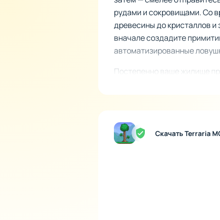
рудами и сокровищами. Со в
древесины до кристаллов и 
вначале создадите примити
автоматизированные ловушк
Постепенно ваше жилище пре
солнечной поляне или возве
границы собственных возмож
торговцы и другие NPC рано
позволит вам шаг за шагом 
Скачать Terraria 
царство, наполненное вашим
Выбери свою судьбу
Последняя версия Терарии 
сбалансированное начало, 
за победы уникальными аксе
существует режим «Путешес