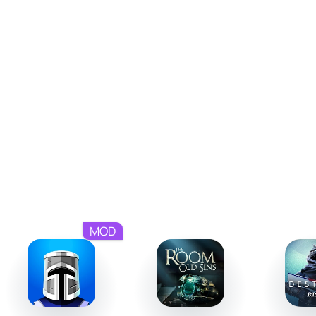
1 или массовых рукопашных боях.
Массовые битвы: сражайтесь вместе с другими
игроками против мировых боссов.
Башня испытаний: проходите 50 этажей с ордами
врагов, поднимаясь к славе.
Гильдии и питомцы: объединяйтесь с друзьями,
приручайте верных спутников.
Настройка и развитие
Одной из ключевых особенностей является система
прокачки и кастомизации. Вам предстоит развивать
навыки своего персонажа, находить редкое
снаряжение и усиливать его через улучшения и крафт.
MOD
Дополнительно можно экспериментировать с разными
комбинациями героев, изучая их способности и
применяя тактики, подходящие для каждой стадии
игры. Постепенное повышение уровня и освоение новых