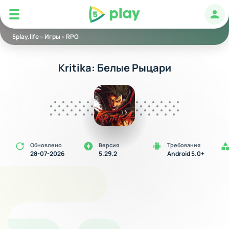
5play
Авт
5play.life
»
Игры
»
RPG
Kritika: Белые Рыцари
Обновлено
Версия
Требования
28-07-2026
5.29.2
Android 5.0+