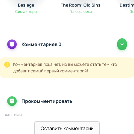
приемов делает игровой опыт насыщенным и
Besiege
The Room: Old Sins
Destin
стратегическим, что особенно впечатляет в
Симуляторы
Головоломки
Э
масштабных сражениях или командном
взаимодействии.
Комментариев 0
Комментариев пока нет, но вы можете стать тем кто
добавит самый первый комментарий!
Прокомментировать
ВАШЕ ИМЯ
Оставить комментарий