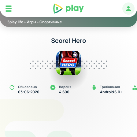
5play
Авт
5play.life
»
Игры
»
Спортивные
Score! Hero
Обновлено
Версия
Требования
03-06-2026
4.600
Android 6.0+