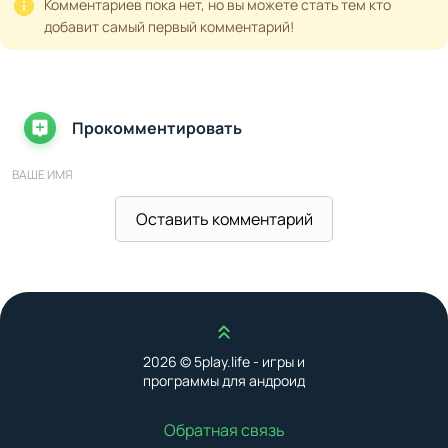
Комментариев пока нет, но вы можете стать тем кто
момент смыслом и ответственностью. Вас ждут свыше
добавит самый первый комментарий!
23 сезонов эмоций, стратегий и преодолений, которые
закрепят ваше имя в истории как настоящей
футбольной легенды.
Прокомментировать
ВАШЕ ИМЯ
Оставить комментарий
ВАШ E-MAIL
Наверх
ВАШ КОММЕНТАРИЙ
2026 © 5play.life - игры и
программы для андроид
Обратная связь