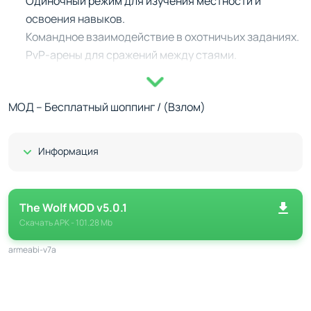
Одиночный режим для изучения местности и
освоения навыков.
Командное взаимодействие в охотничьих заданиях.
PvP-арены для сражений между стаями.
Персонализация персонажа через изменение цвета
шерсти и настройку навыков.
МОД – Бесплатный шоппинг / (Взлом)
Постоянное развитие и улучшение характеристик
через прокачку.
Показать/Скрыть
Прогресс через адаптацию и развитие
Информация
Навыки волка развиваются на основе накопленного
игрового опыта. Игроки могут усиливать
The Wolf MOD v5.0.1
характеристики, такие как защита, выносливость и
Скачать
APK
- 101.28 Mb
скорость. Дополнительные возможности, например
специализированные атаки или более высокая
armeabi-v7a
восстановительная способность, позволяют
варьировать стратегии. Это формирует гибкий подход к
игровому процессу, сохраняя интерес к новым