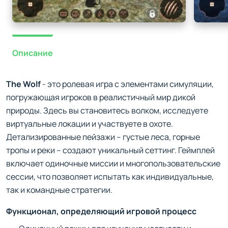
Описание
The Wolf
- это ролевая игра с элементами симуляции,
погружающая игроков в реалистичный мир дикой
природы. Здесь вы становитесь волком, исследуете
виртуальные локации и участвуете в охоте.
Детализированные пейзажи – густые леса, горные
тропы и реки – создают уникальный сеттинг. Геймплей
включает одиночные миссии и многопользовательские
сессии, что позволяет испытать как индивидуальные,
так и командные стратегии.
Функционал, определяющий игровой процесс