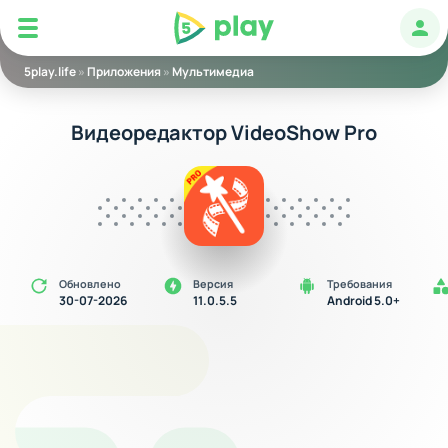
5play
Авт
5play.life
»
Приложения
»
Мультимедиа
Видеоредактор VideoShow Pro
Обновлено
Версия
Требования
30-07-2026
11.0.5.5
Android 5.0+