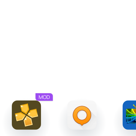
стикеры или звуки. Дополнительное преимущество
версии Pro - отсутствие рекламы и повышенная
производительность.
Творите шедевры с поддержкой 4K
Программа VideoShow Pro - это все, что нужно для
полноценного монтажа видео на смартфоне.
Возможности не ограничиваются только стандартными
инструментами; поддержка видео высокого
разрешения делает редактор идеальным выбором для
современных контентмейкеров. Независимо от уровня
мастерства, VideoShow Pro помогает реализовать даже
MOD
самые смелые идеи, предоставляя платформу для
креатива и экспериментов.