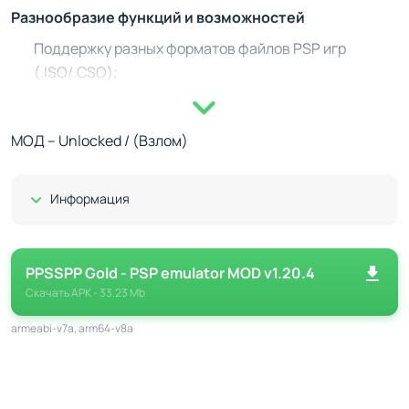
Разнообразие функций и возможностей
Поддержку разных форматов файлов PSP игр
(.ISO/.CSO);
Индивидуальные настройки графики и аудио для
каждой игры;
МОД – Unlocked / (Взлом)
Возможность использования Bluetooth и USB
геймпадов;
Настройку управления для экрана устройства;
Показать/Скрыть
Информация
Встроенный файловый менеджер для удобного
доступа к играм.
Преимущества персонализации
PPSSPP Gold - PSP emulator MOD v1.20.4
Скачать
APK
- 33.23 Mb
Программа предоставляет внушительные возможности
для настройки эмуляции под ваши нужды. Например, вы
armeabi-v7a, arm64-v8a
можете установить разрешение экрана, изменить
параметры шейдеров или улучшать текстуры для более
четкой графики. Встроенные функции ускорения кадров