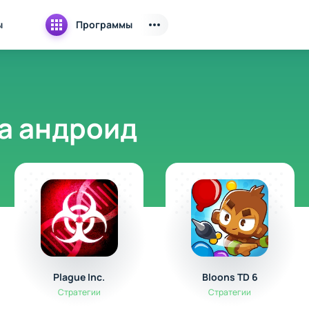
ы
Программы
а андроид
Plague Inc.
Bloons TD 6
Стратегии
Стратегии