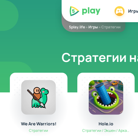
5play
Игр
5play.life
»
Игры
» Стратегии
Стратегии н
We Are Warriors!
Hole.io
Стратегии
Стратегии / Экшен / Аркады