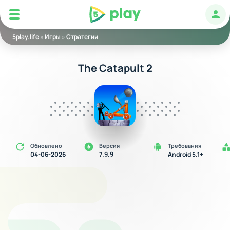
5play
Авт
5play.life
»
Игры
»
Стратегии
The Catapult 2
Обновлено
Версия
Требования
04-06-2026
7.9.9
Android 5.1+