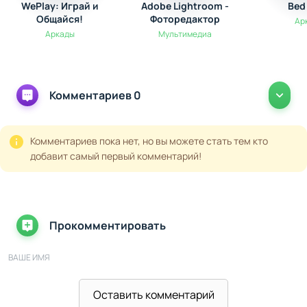
WePlay: Играй и
Adobe Lightroom -
Bed
Общайся!
Фоторедактор
Ар
Аркады
Мультимедиа
Комментариев 0
Комментариев пока нет, но вы можете стать тем кто
добавит самый первый комментарий!
Прокомментировать
ВАШЕ ИМЯ
Оставить комментарий