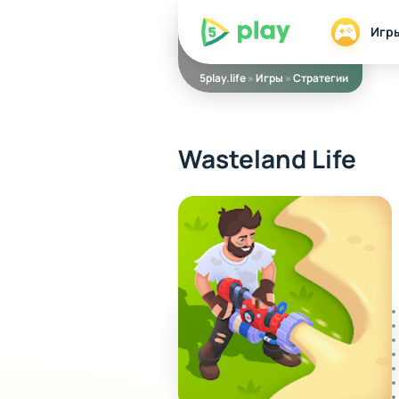
5play
Игр
5play.life
»
Игры
»
Стратегии
Wasteland Life