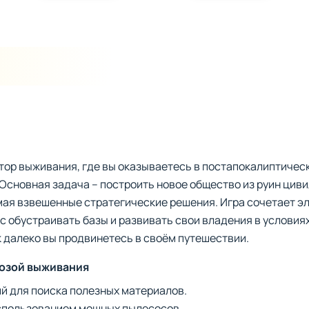
тор выживания, где вы оказываетесь в постапокалиптичес
Основная задача – построить новое общество из руин цив
мая взвешенные стратегические решения. Игра сочетает э
с обустраивать базы и развивать свои владения в условиях
к далеко вы продвинетесь в своём путешествии.
розой выживания
й для поиска полезных материалов.
использованием мощных пылесосов.