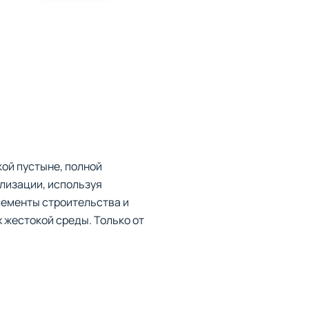
кой пустыне, полной
илизации, используя
лементы строительства и
 жестокой среды. Только от