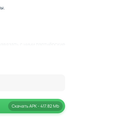
ы.
завязать с ними партнёрские
 к редким ресурсам или
 вашего поселения, но и его
и. Расширяя активную
учшения инфраструктуры. В
нальные конструкции, такие
Скачать
APK
- 417.82 Mb
е только на эффективности