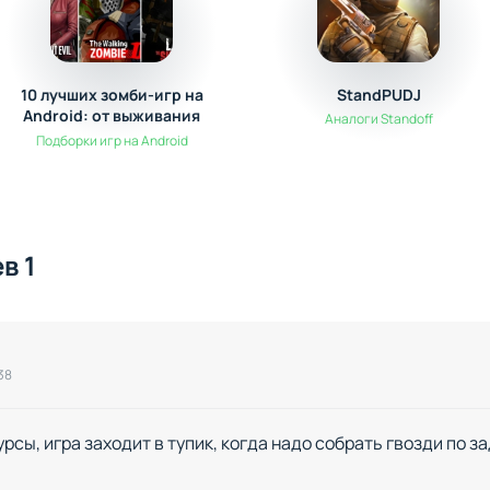
10 лучших зомби-игр на
StandPUDJ
Android: от выживания
Аналоги Standoff
до экшена
Подборки игр на Android
в 1
38
рсы, игра заходит в тупик, когда надо собрать гвозди по 