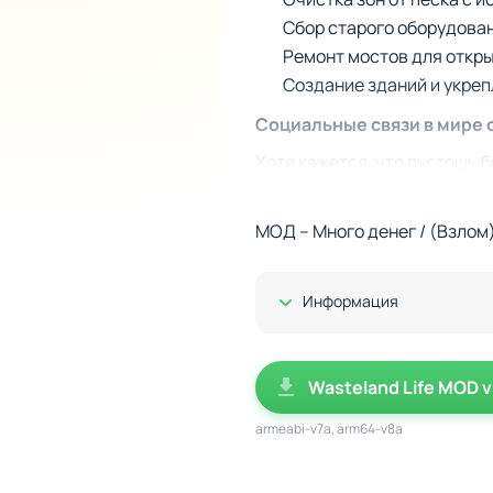
Сбор старого оборудован
Ремонт мостов для откры
Создание зданий и укреп
Социальные связи в мире 
Хотя кажется, что пустошь 
отношения. Эти люди могут 
новым территориям. От взаи
МОД – Много денег / (Взлом
безопасность подчас непре
Развитие в условиях жест
Показать/Скрыть
Информация
Система улучшений позволя
территорию, вы будете обус
Wasteland Life MOD v
будущем вам придётся решат
как маяки, транспортные уз
armeabi-v7a, arm64-v8a
выживания, но и на состоян