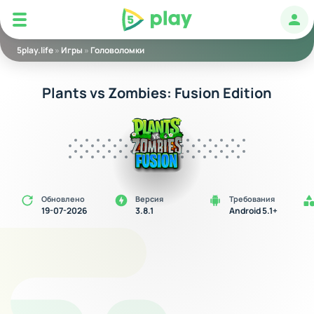
5play
Авт
5play.life
»
Игры
»
Головоломки
Plants vs Zombies: Fusion Edition
Обновлено
Версия
Требования
19-07-2026
3.8.1
Android 5.1+