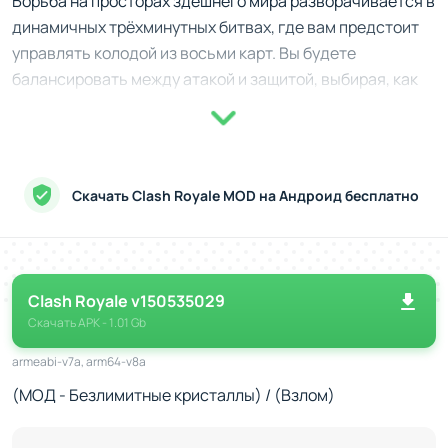
Борьба на просторах здешнего мира разворачивается в
динамичных трёхминутных битвах, где вам предстоит
управлять колодой из восьми карт. Вы будете
балансировать между атакой и защитой, выбирая, как
правильно использовать ресурсы эликсира, чтобы
запустить в бой своих юнитов, заклинания или
строения.
Скачать Clash Royale MOD на Андроид бесплатно
Ключ к победе - комбинировать войска с особыми
способностями, создавая мощные атаки или
неожиданно обороняясь, чтобы обезоружить врага. В
последнюю минуту скорость событий удваивается,
Clash Royale v150535029
гарантируя напряжение до самого финала.
Скачать
APK
- 1.01 Gb
Путь к совершенству
armeabi-v7a, arm64-v8a
Прокачка в игре - это отдельное удовольствие. Каждая
(МОД - Безлимитные кристаллы) / (Взлом)
карта имеет уровни, которые улучшают её
эффективность. Вам предстоит собирать копии карт,