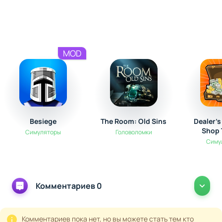
MOD
Besiege
The Room: Old Sins
Dealer’s
Shop 
Симуляторы
Головоломки
Симу
Комментариев 0
Комментариев пока нет, но вы можете стать тем кто