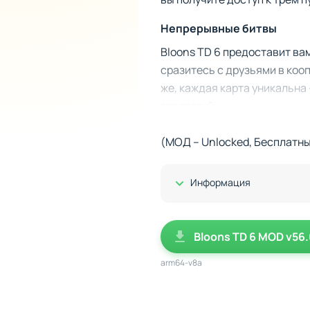
Непрерывные битвы
Bloons TD 6 предоставит ва
сразитесь с друзьями в кооп
же, каждая карта уникальна
стратегий.
Ключ к успеху - это комбин
(МОД – Unlocked, Бесплатны
способностями, которые мож
сможете экспериментировать
Показать/Скрыть
Информация
продумывать стратегию на к
Bloons TD 6 MOD v56
arm64-v8a