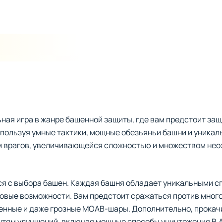
ьная игра в жанре башенной защиты, где вам предстоит защ
пользуя умные тактики, мощные обезьяньи башни и уникал
м врагов, увеличивающейся сложностью и множеством нео
ся с выбора башен. Каждая башня обладает уникальными с
новые возможности. Вам предстоит сражаться против мног
ленные и даже грозные MOAB-шары. Дополнительно, прокач
путям улучшений, включая мощные способы уничтожения B.A.