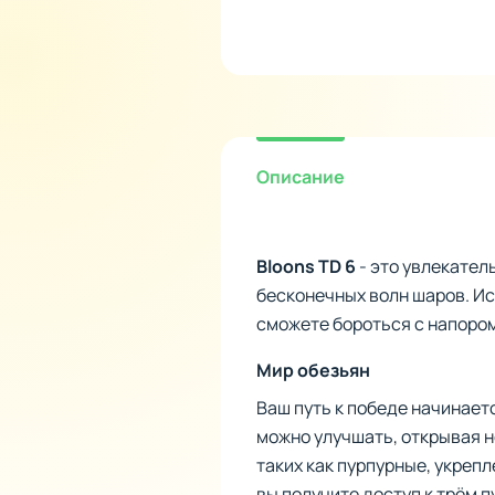
Описание
Bloons TD 6
- это увлекател
бесконечных волн шаров. Ис
сможете бороться с напоро
Мир обезьян
Ваш путь к победе начинает
можно улучшать, открывая 
таких как пурпурные, укреп
вы получите доступ к трём 