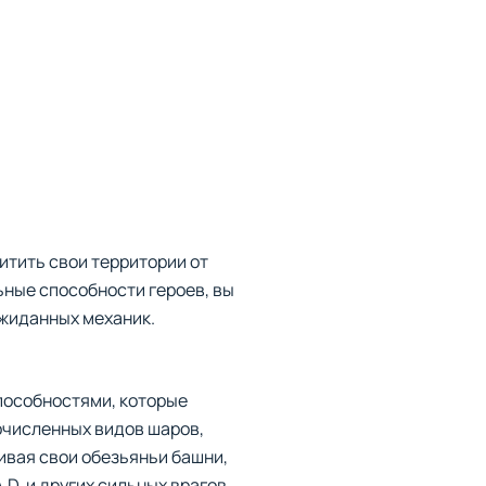
итить свои территории от
ьные способности героев, вы
жиданных механик.
пособностями, которые
очисленных видов шаров,
ивая свои обезьяньи башни,
D. и других сильных врагов.