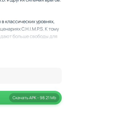
 в классических уровнях,
нариях C.H.I.M.P.S. К тому
е дают больше свободы для
обственными умениями и
ющая прокачка, где вы
ов. Будьте готовы
шансы на победу.
Скачать
APK
- 98.21 Mb