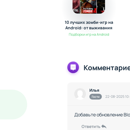
10 лучших зомби-игр на
Android: от выживания
до экшена
Подборки игр на Android
Комментарие
Илья
22-08-2025 10
Гости
Добавьте обновление Blo
Ответить