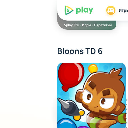
5play
Игр
5play.life
»
Игры
»
Стратегии
Bloons TD 6