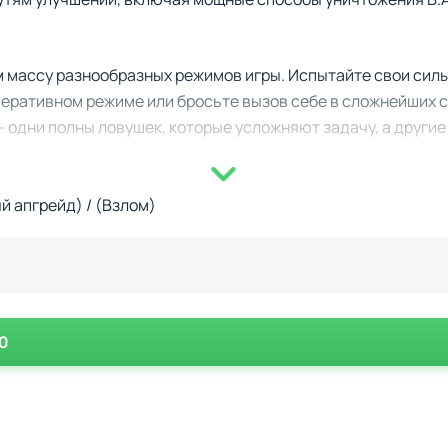
м массу разнообразных режимов игры. Испытайте свои силы
еративном режиме или бросьте вызов себе в сложнейших сце
 - одни полны ловушек, которые усложняют задачу, а други
ация обезьяньих башен и героев. Каждый герой обладает с
й апгрейд) / (Взлом)
но развивать по мере игры. К тому же, вас ждёт захватыва
 с улучшениями и открывать новые навыки для своих бойц
аждом этапе, ведь от ваших решений зависят всё большие 
.0