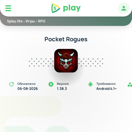
5play
Авт
5play.life
»
Игры
»
RPG
Pocket Rogues
Обновлено
Версия
Требования
06-08-2026
1.38.3
Android 4.1+