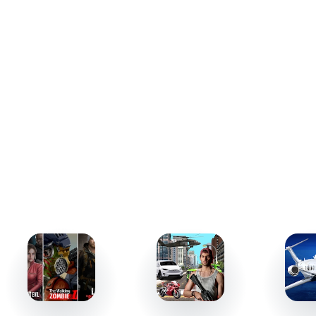
Поиск редких предметов, обладающих особыми
характеристиками.
Участие в кооперативном режиме, позволяющем
исследовать подземелья вместе с друзьями.
Развитие героев и структуры
С каждым пройденным уровнем вам предстоит
совершенствовать не только своих персонажей, но и
постройки в крепости. Следует направлять ресурсы на
открытие новых героев, улучшение их навыков и
расширение доступного инвентаря. Более того,
развитие построек предоставляет дополнительные
игровые механики и уникальные классы. Это потребует
планирования и умения оперативно принимать
решения, что откроет новые возможности для победы в
сражениях и преодоления стоящих задач.