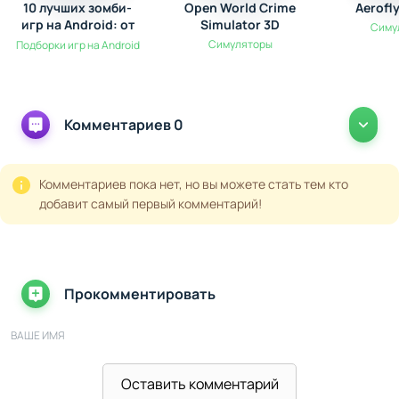
10 лучших зомби-
Open World Crime
Aerofl
игр на Android: от
Simulator 3D
Симу
выживания до
Симуляторы
Подборки игр на Android
экшена
Комментариев 0
Комментариев пока нет, но вы можете стать тем кто
добавит самый первый комментарий!
Прокомментировать
ВАШЕ ИМЯ
Оставить комментарий