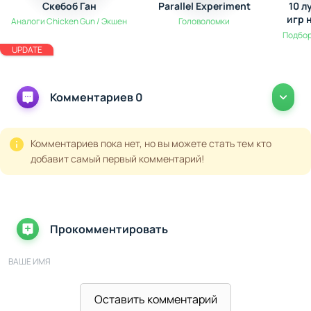
Скебоб Ган
Parallel Experiment
10 л
игр 
Аналоги Chicken Gun / Экшен
Головоломки
вы
Подбор
UPDATE
Комментариев 0
Комментариев пока нет, но вы можете стать тем кто
добавит самый первый комментарий!
Прокомментировать
ВАШЕ ИМЯ
Оставить комментарий