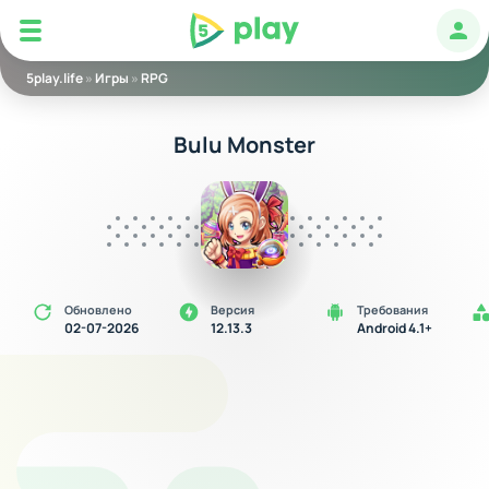
5play
Авт
5play.life
»
Игры
»
RPG
Bulu Monster
Обновлено
Версия
Требования
02-07-2026
12.13.3
Android 4.1+