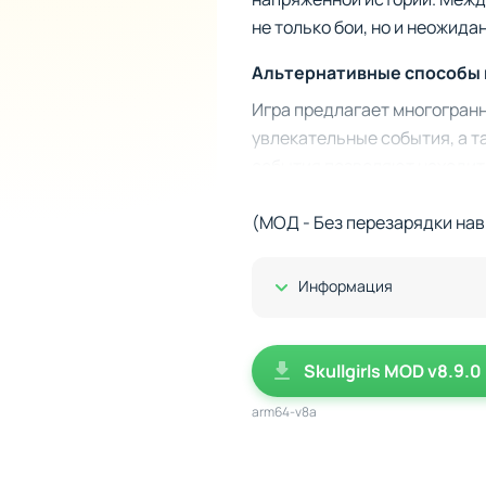
не только бои, но и неожид
Альтернативные способы
Игра предлагает многогранн
увлекательные события, а т
события позволяют находить
приёмов. Благодаря разнооб
(МОД - Без перезарядки нав
Показать/Скрыть
Информация
Skullgirls MOD v8.9.0
arm64-v8a