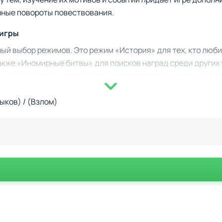
анные повороты повествования.
 игры
ый выбор режимов. Это режим «История» для тех, кто люби
акже «Иномирные битвы» для поисков наград среди других
 редких героев, а тренировки откроют возможности для 
разию вам не придётся скучать, ведь каждое занятие уник
ыков) / (Взлом)