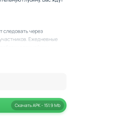
т следовать через
 участников. Ежедневные
отработки сложнейших
ально.
Скачать
APK
- 151.9 Mb