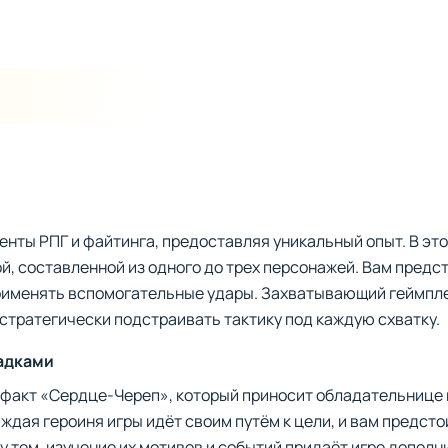
енты РПГ и файтинга, предоставляя уникальный опыт. В это
, составленной из одного до трех персонажей. Вам предс
рименять вспомогательные удары. Захватывающий геймпле
 стратегически подстраивать тактику под каждую схватку.
адками
ефакт «Сердце-Череп», который приносит обладательнице 
аждая героиня игры идёт своим путём к цели, и вам предсто
 тем, изучение их мотивов и событий придаёт игре дополн