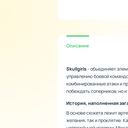
Описание
Skullgirls
- объединяет элем
управлению боевой командой
комбинированные атаки и п
побеждать соперников, но и
История, наполненная заг
В основе сюжета лежит арт
желания, так и проклятие. К
напряжённой истории. Между