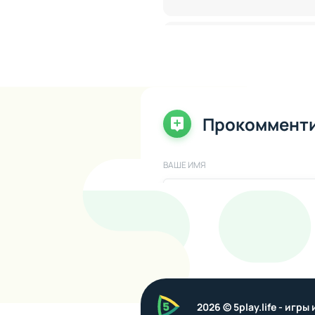
Кирилл
04-10-2025 06:
Гости
Обновите пожалуйста до в
Прокоммент
Обновите пожалуйста до в
Ответить
ВАШЕ ИМЯ
ryrea121
05-11-2025 02:
ВАШ КОММЕНТАРИЙ
Гости
Часто ли банят за такой 
Ответить
5play
2026 © 5play.life - игр