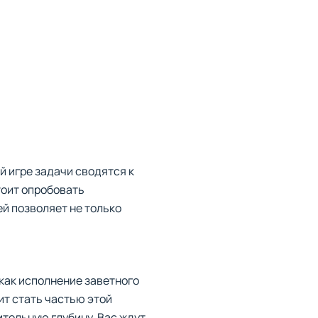
й игре задачи сводятся к
тоит опробовать
й позволяет не только
как исполнение заветного
ит стать частью этой
ительную глубину. Вас ждут