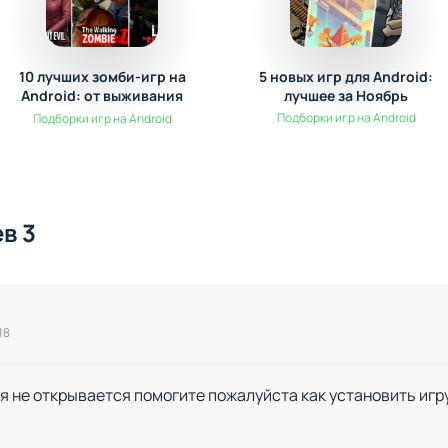
10 лучших зомби-игр на
5 новых игр для Android:
Android: от выживания
лучшее за Ноябрь
до экшена
Подборки игр на Android
Подборки игр на Android
в 3
18
я не открывается помогите пожалуйста как установить игр