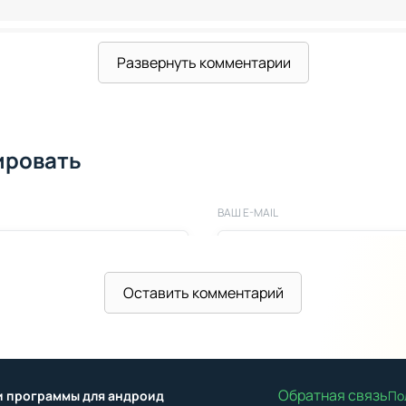
Развернуть комментарии
27
ерсии 7.6.1🙏🙏
ировать
ерсии 7.6.1🙏🙏
ВАШ E-MAIL
Оставить комментарий
10
чит?
Обратная связь
ы и программы для андроид
По