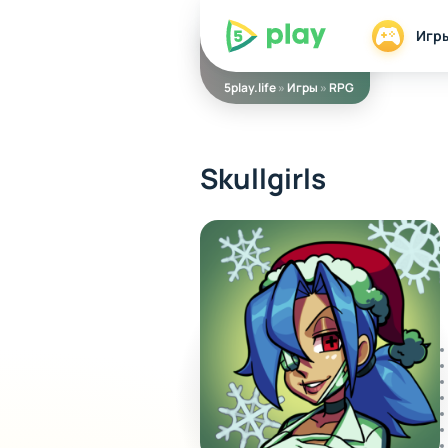
5play
Игр
5play.life
»
Игры
»
RPG
Skullgirls