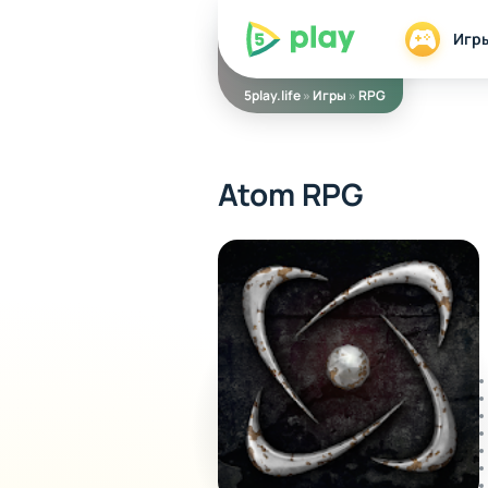
5play
Игр
5play.life
»
Игры
»
RPG
Atom RPG