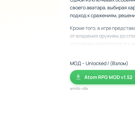
своего аватара, выбирая хар
подход к сражениям, решен
Кроме того, в игре предста
от владения оружием до спо
постоянно адаптируется к 
Особенности геймплея
МОД – Unlocked / (Взлом)
Открытый мир - возможн
Ролевая система - выбор
Atom RPG MOD v1.52
Тактические бои - пошаг
arm64-v8a
Крафтинг и выживание - 
Многообразие миссий - о