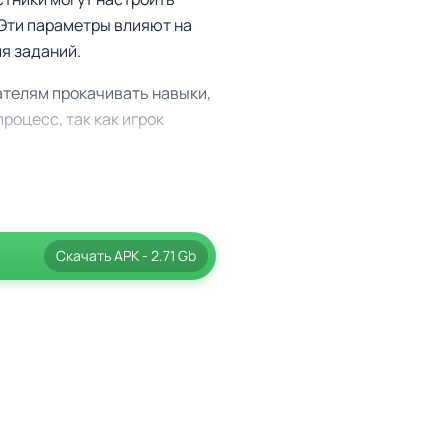
. Эти параметры влияют на
я заданий.
ателям прокачивать навыки,
роцесс, так как игрок
 неожиданностями.
Скачать
APK
- 2.71 Gb
рони и еды.