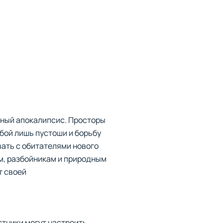
рный апокалипсис. Просторы
бой лишь пустоши и борьбу
вать с обитателями нового
ам, разбойникам и природным
т своей
стники могут настроить