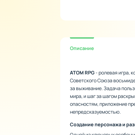
Описание
ATOM RPG
- ролевая игра, 
Советского Союза восьмидес
за выживание. Задача польз
мира, и шаг за шагом раскр
опасностям, приложение пр
непредсказуемостью.
Создание персонажа и ра
Одной из ключевых особенно