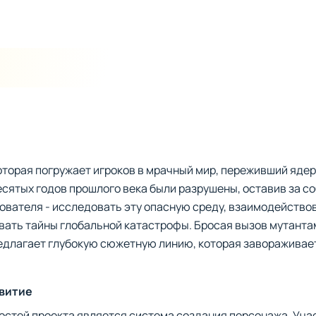
которая погружает игроков в мрачный мир, переживший яде
ятых годов прошлого века были разрушены, оставив за со
ователя - исследовать эту опасную среду, взаимодейство
ывать тайны глобальной катастрофы. Бросая вызов мутант
едлагает глубокую сюжетную линию, которая завораживае
звитие
стей проекта является система создания персонажа. Уча