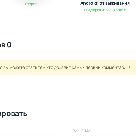
Android: от выживания
Хоррор
до экшена
Подборки игр на Android
в 0
но вы можете стать тем кто добавит самый первый комментарий!
ировать
ВАШ E-MAIL