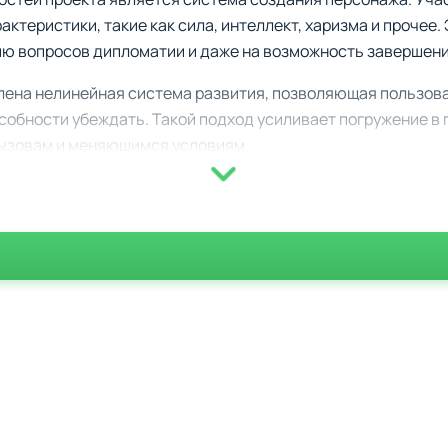
актеристики, такие как сила, интеллект, харизма и прочее
ию вопросов дипломатии и даже на возможность завершени
влена нелинейная система развития, позволяющая пользов
собности убеждать. Такой подход усиливает погружение в п
вызовам и меняющимся условиям.
ость изучать огромные локации, наполненные секретами и
ы значимы и могут изменить развитие истории.
овая система, требующая продуманной стратегии.
использование найденных ресурсов для создания оружия, б
т главного квеста до интересных побочных заданий.