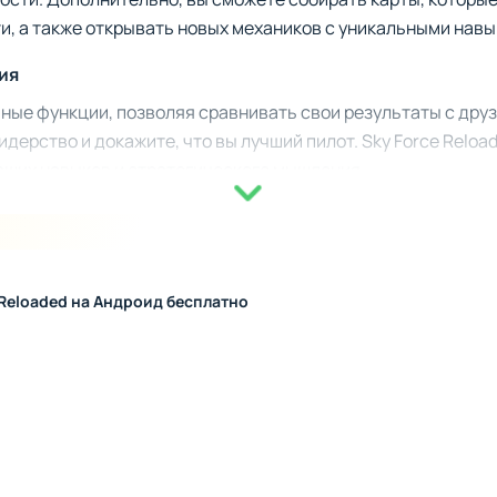
, а также открывать новых механиков с уникальными навы
ия
ые функции, позволяя сравнивать свои результаты с друз
идерство и докажите, что вы лучший пилот. Sky Force Reloade
аших навыков и стратегического мышления.
 Reloaded на Андроид бесплатно