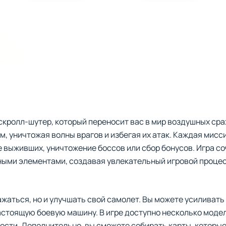
 скролл-шутер, который переносит вас в мир воздушных сра
, уничтожая волны врагов и избегая их атак. Каждая мисс
е выживших, уничтожение боссов или сбор бонусов. Игра с
ными элементами, создавая увлекательный игровой процес
ажаться, но и улучшать свой самолет. Вы можете усиливать
астоящую боевую машину. В игре доступно несколько моде
ости. Дополнительно, вы сможете собирать карты, которы