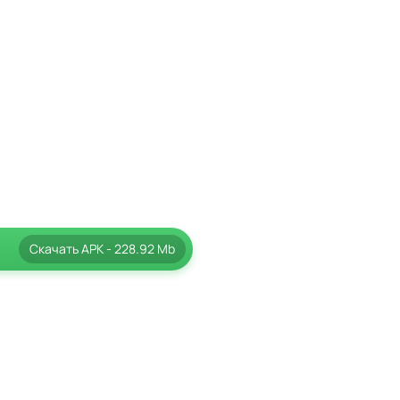
Скачать
APK
- 228.92 Mb