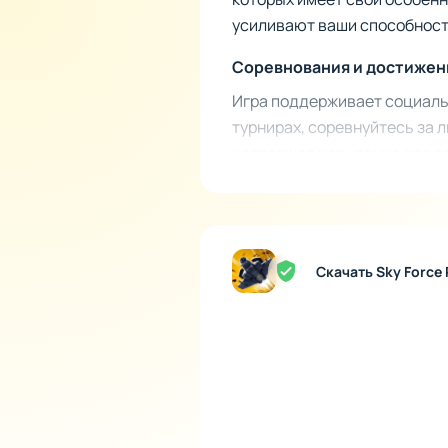
усиливают ваши способности
Соревнования и достижен
Игра поддерживает социальн
турнирах, соревнуйтесь за л
настоящее испытание для в
Скачать Sky Force