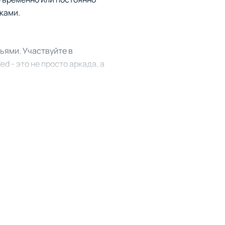
ками.
ьями. Участвуйте в
d - это не просто аркада, а