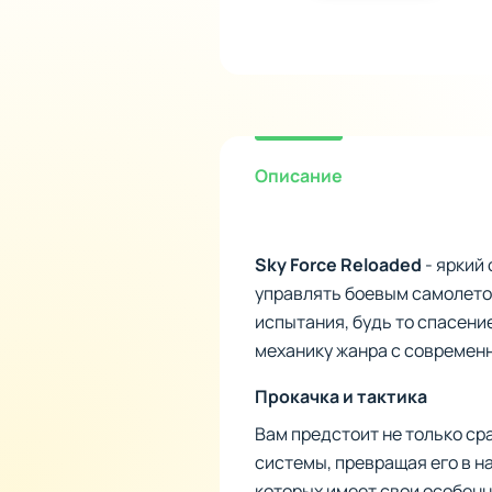
Описание
Sky Force Reloaded
- яркий
управлять боевым самолетом
испытания, будь то спасени
механику жанра с современ
Прокачка и тактика
Вам предстоит не только ср
системы, превращая его в н
которых имеет свои особенн