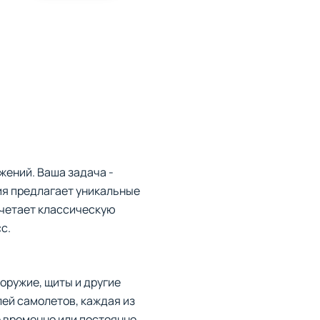
жений. Ваша задача -
ия предлагает уникальные
очетает классическую
с.
 оружие, щиты и другие
лей самолетов, каждая из
е временно или постоянно