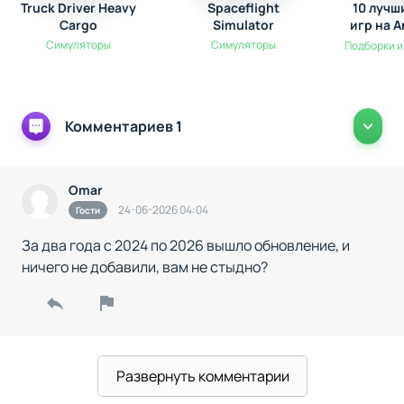
непредсказуемо благодаря динамическим условиям.
Truck Driver Heavy
Spaceflight
10 лучш
Cargo
Simulator
игр на A
выжив
Симуляторы
Симуляторы
Подборки и
эк
Комментариев 1
Omar
24-06-2026 04:04
Гости
За два года с 2024 по 2026 вышло обновление, и
ничего не добавили, вам не стыдно?
Развернуть комментарии