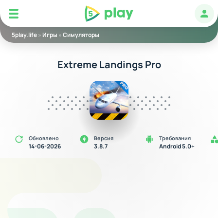
5play
Авт
5play.life
»
Игры
»
Симуляторы
Extreme Landings Pro
Обновлено
Версия
Требования
14-06-2026
3.8.7
Android 5.0+