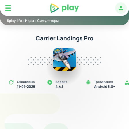
5play
Авт
5play.life
»
Игры
»
Симуляторы
Carrier Landings Pro
Обновлено
Версия
Требования
11-07-2025
4.4.1
Android 5.0+