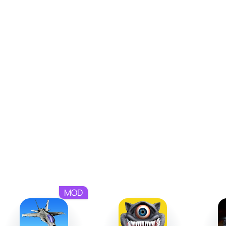
ночной цикл и интеграция с реальными METAR-
данными. Кроме того, система управления подходит
под разные ситуации, включая автоматическую
систему посадки I.F.L.O.L.S. и режим удаленного
управления через второе устройство.
MOD