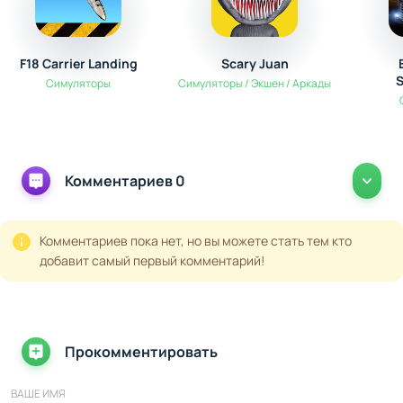
F18 Carrier Landing
Scary Juan
S
Симуляторы
Симуляторы / Экшен / Аркады
Комментариев 0
Комментариев пока нет, но вы можете стать тем кто
добавит самый первый комментарий!
Прокомментировать
ВАШЕ ИМЯ