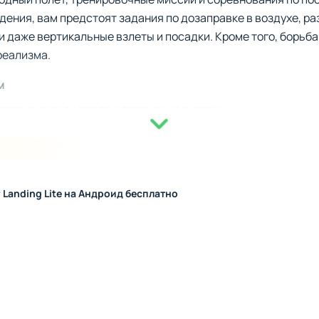
дения, вам предстоят задания по дозаправке в воздухе, р
и даже вертикальные взлеты и посадки. Кроме того, борьба
реализма.
м
етов, включая радар и топливные системы.
к время суток и погодные параметры.
ные карты с более чем 8 000 точек маршрутов.
дсказок и рекомендаций для корректного выполнения зада
ой и механиками
r Landing Lite на Андроид бесплатно
е имеет свои особенности, а прокачка поможет настроить
но освоить систему радиокоммуникации и механизмы управлен
я к авианосцу. Чем больше опыта вы получите, тем точнее
ь наблюдать свою игру с разных углов благодаря режиму 