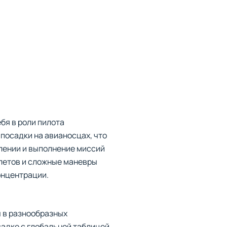
бя в роли пилота
посадки на авианосцах, что
лении и выполнение миссий
летов и сложные маневры
нцентрации.
ы в разнообразных
садке с глобальной таблицей