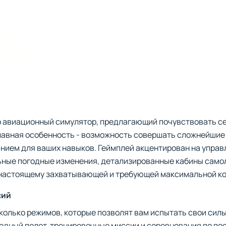
о авиационный симулятор, предлагающий почувствовать се
лавная особенность - возможность совершать сложнейшие 
нием для ваших навыков. Геймплей акцентирован на управ
льные погодные изменения, детализированные кабины само
настоящему захватывающей и требующей максимальной ко
сий
олько режимов, которые позволят вам испытать свои сил
бодный полет, тренировочные миссии и соревнования по по