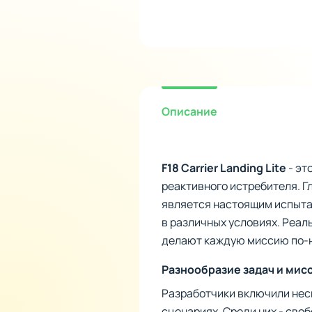
Описание
F18 Carrier Landing Lite
- эт
реактивного истребителя. Г
является настоящим испыта
в различных условиях. Реа
делают каждую миссию по-
Разнообразие задач и мис
Разработчики включили неск
сценариях. Среди них - сво