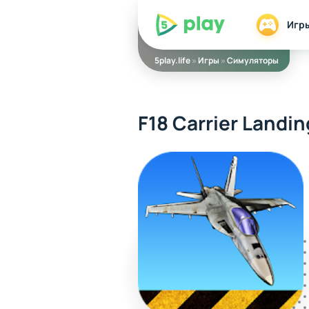
5play
Игр
5play.life
»
Игры
»
Симуляторы
F18 Carrier Landin