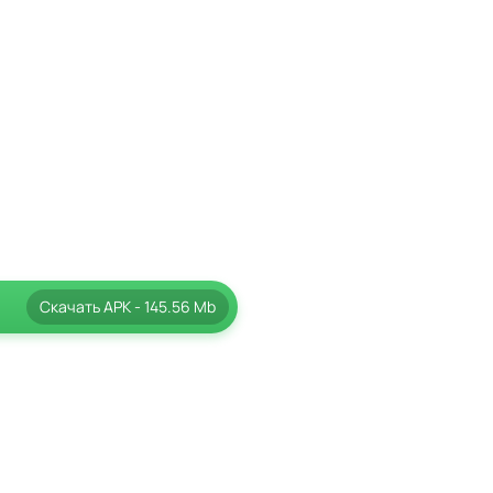
Скачать
APK
- 145.56 Mb