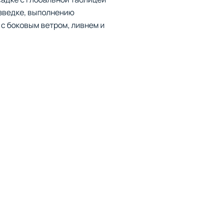
азведке, выполнению
 с боковым ветром, ливнем и
ч.
 параметры под ваш стиль
ия, такие как I.F.L.O.L.S.
 будут ваши маневры.
многокамерной записи