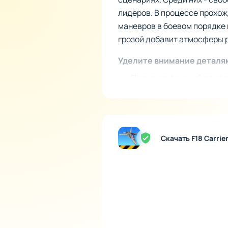
лидеров. В процессе прохож
маневров в боевом порядке 
грозой добавит атмосферы 
Уделите внимание деталя
Прокачка функций самол
Выбор условий, таких ка
Реалистичные навигацион
Продуманная система по
Взаимодействие с техник
Скачать F18 Carrie
Каждый самолет в симулятор
игры. Вам также будет полез
для безопасного приближени
Дополнительно, возможност
улучшит ваш прогресс.