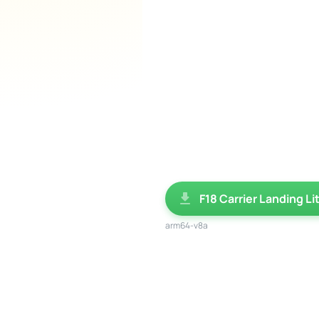
F18 Carrier Landing Li
arm64-v8a