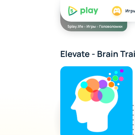
5play
Игр
5play.life
»
Игры
»
Головоломки
Elevate - Brain Tra