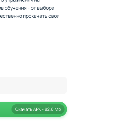
в обучения - от выбора
чественно прокачать свои
кусироваться на отдельных
а арифметике, если это вам
Скачать
APK
- 82.6 Mb
и заданий, что делает