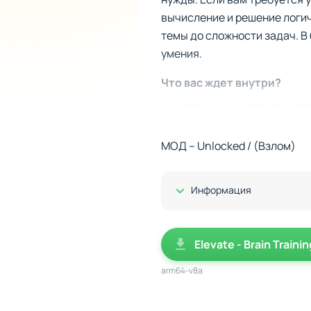
вычисление и решение логич
темы до сложности задач. В
умения.
Что вас ждет внутри?
Упражнения для трениров
Математические головол
Возможность ежедневно 
МОД – Unlocked / (Взлом)
Интерактивный анализ в
Балльная система как сп
Показать/Скрыть
Информация
Гибкость для лучшего рез
Система также предусматрив
Elevate - Brain Train
направлениях. Например, ва
требуется. Кроме того, в п
arm64-v8a
процесс естественным и уд