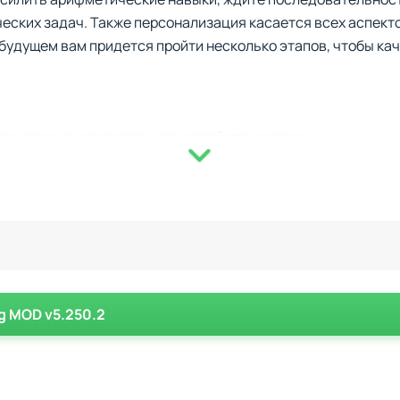
еских задач. Также персонализация касается всех аспекто
 будущем вам придется пройти несколько этапов, чтобы ка
ки понимания текста и языковой грамматики.
омки, адаптируемые под уровень пользователя.
тренироваться с минимальными затратами времени.
аших достижений и слабых сторон.
особ отслеживания прогресса.
ультата
ает дополнительные опции для тех, кто хочет больше фо
ing MOD v5.250.2
м предстоит развивать навыки речи или сосредоточиться н
риложении предусмотрено постепенное увеличение сложност
обным для пользователя.