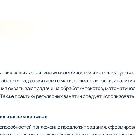
чения ваших когнитивных возможностей и интеллектуально
работать над развитием памяти, внимательности, аналити
ния охватывают задачи на обработку текстов, математиче
Также практику регулярных занятий следует использовать
ик в вашем кармане
 способностей приложение предложит задания, сформиров
 усилить арифметические навыки, ждите последовательнос