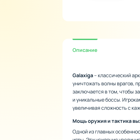
Описание
Galaxiga
– классический арк
уничтожать волны врагов, п
заключается в том, чтобы з
и уникальные боссы. Игрока
увеличивая сложность с ка
Мощь оружия и тактика в
Одной из главных особеннос
игры. Эти усиления увелич