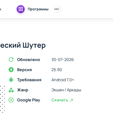
ы
Программы
ческий Шутер
Обновлено
30-07-2026
Версия
25.90
Требования
Android 7.0+
Жанр
Экшен / Аркады
Google Play
Скачать