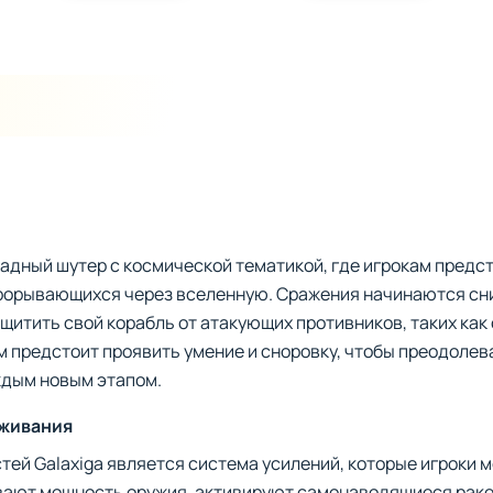
адный шутер с космической тематикой, где игрокам предс
рорывающихся через вселенную. Сражения начинаются сни
ащитить свой корабль от атакующих противников, таких ка
м предстоит проявить умение и сноровку, чтобы преодолева
ждым новым этапом.
ыживания
тей Galaxiga является система усилений, которые игроки м
ивают мощность оружия, активируют самонаводящиеся раке