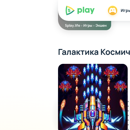
5play
Игр
5play.life
»
Игры
»
Экшен
Галактика Косми