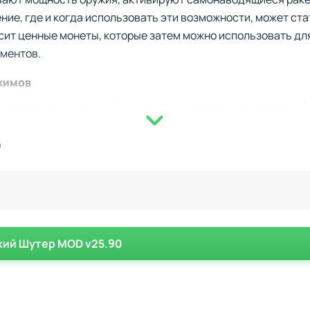
ие, где и когда использовать эти возможности, может ст
сит ценные монеты, которые затем можно использовать дл
ементов.
жимов
м не только одиночный режим, но и многопользовательский
зьями или соревноваться с другими игроками за место на
ра предоставляет кооперативные миссии, где успешное к
)
. Такие режимы добавляют игре динамичности и увеличив
кий Шутер MOD v25.90