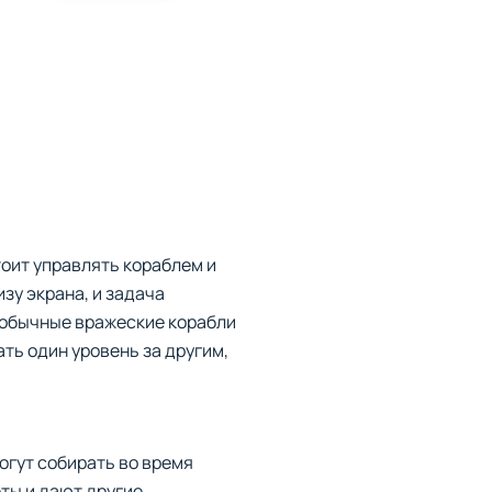
тоит управлять кораблем и
зу экрана, и задача
к обычные вражеские корабли
ть один уровень за другим,
огут собирать во время
ты и дают другие