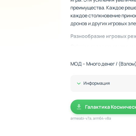
преимущества. Каждое решен
каждое столкновение прино
дронов и других игровых эл
Разнообразие игровых ре
Galaxiga предлагает игрока
сможете объединяться с дру
лидеров. Дополнительно иг
МОД – Много денег / (Взлом
становится ключом к победе
Показать/Скрыть
Информация
Галактика Космичес
armeabi-v7a, arm64-v8a