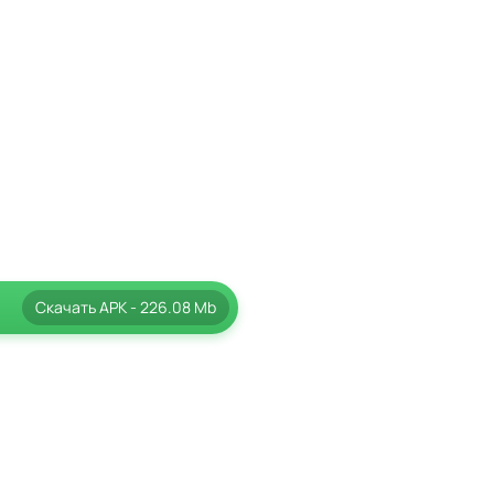
Скачать
APK
- 226.08 Mb