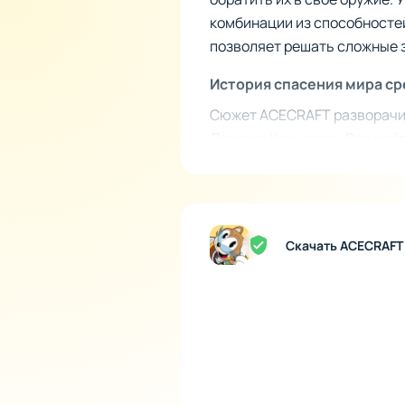
комбинации из способностей
позволяет решать сложные з
История спасения мира ср
Сюжет ACECRAFT разворачив
Легиона Кошмаров. Вас ждёт
цели. На выбор доступно во
предысторию. Их истории, 
происходящему.
Скачать ACECRAFT
Тонкости механик, опред
Среди уникальных механик 
свою силу. Также представл
забега к забегу. Кооперати
напарником помогает находи
отличительными особенност