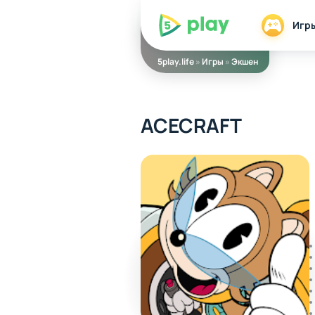
5play
Игр
5play.life
»
Игры
»
Экшен
ACECRAFT