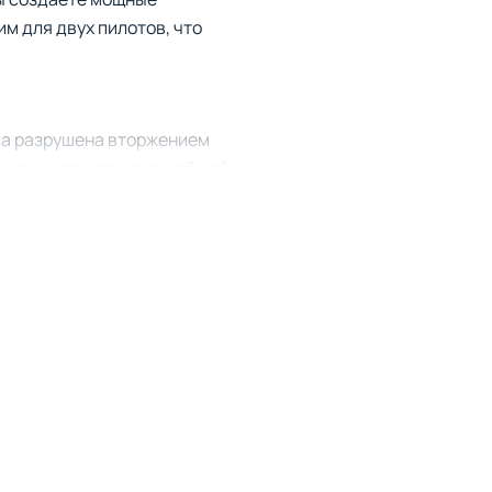
м для двух пилотов, что
ла разрушена вторжением
инении героев вокруг общей
бности и уникальную
обавляют глубину
 превращать атаки врага в
рые вы сможете менять от
к взаимодействие с
нообразные этапы с их
е.