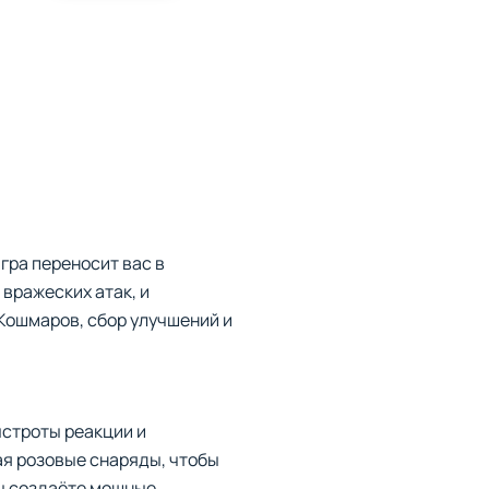
гра переносит вас в
вражеских атак, и
Кошмаров, сбор улучшений и
ыстроты реакции и
ая розовые снаряды, чтобы
вы создаёте мощные