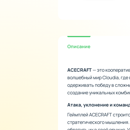
Описание
ACECRAFT
— это кооператив
волшебный мир Cloudia, где
одерживать победу в сложны
создание уникальных комби
Атака, уклонение и коман
Геймплей ACECRAFT строитс
стратегического мышления. 
обратить их в своё оружие.