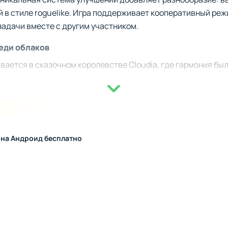
 в стиле roguelike. Игра поддерживает кооперативный режи
адачи вместе с другим участником.
еди облаков
ается в сказочном королевстве Cloudia, где гармония бы
 история о восстановлении мира, борьбы с хаосом и объед
семь разных пилотов, каждый из которых имеет свои спосо
переплетающиеся на фоне красочных небесных пейзажей, д
 на Андроид бесплатно
еляющих стиль
выделяется возможность «поглощения пуль», позволяющая
ены стратегические вариации навыков и комбинации, кото
вные элементы делают игру особенно увлекательной, так ка
ть тайные сундуки и эффективно бороться с боссами. Раз
ями гарантируют насыщенное и многогранное прохождени