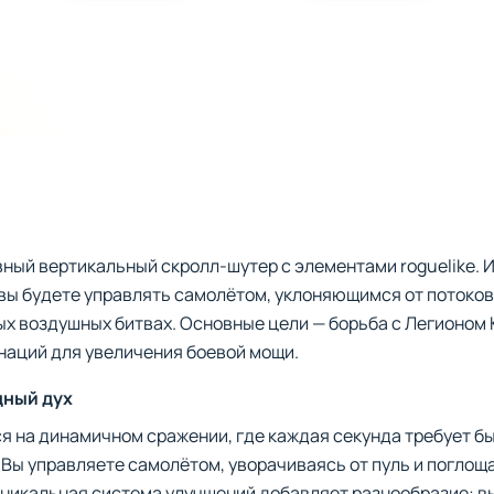
ный вертикальный скролл-шутер с элементами roguelike. И
 вы будете управлять самолётом, уклоняющимся от потоков 
х воздушных битвах. Основные цели — борьба с Легионом 
наций для увеличения боевой мощи.
дный дух
я на динамичном сражении, где каждая секунда требует б
Вы управляете самолётом, уворачиваясь от пуль и поглощ
 Уникальная система улучшений добавляет разнообразие: 