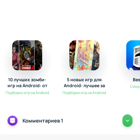
10 лучших зомби-
5 новых игр для
Be
игр на Android: от
Android: лучшее за
Симу
выживания до
Ноябрь
Подборки игр на Android
Подборки игр на Android
экшена
Комментариев 1