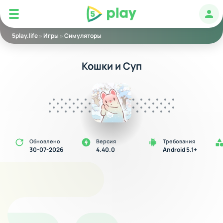
5play
Авт
5play.life
»
Игры
»
Симуляторы
Кошки и Суп
Обновлено
Версия
Требования
30-07-2026
4.40.0
Android 5.1+