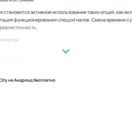
 становится активное использование таких опций, как вк
итация функционирования спецсигналов. Смена времени су
реалистичность.
йка игры
ниманием к деталям взаимодействия с окружающей средой.
одские области - от магистралей до лесистых местностей
 его параметры под специфику выбранного маршрута. Вирт
 машинами, что делает игру не только активной, но и стра
 City на Андроид бесплатно