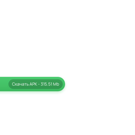
Скачать
APK
- 315.51 Mb