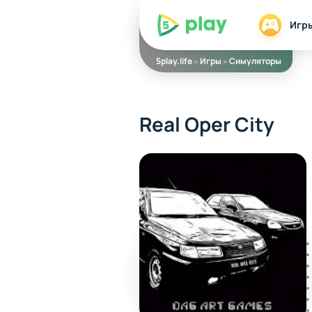
5play
Игр
5play.life
»
Игры
»
Симуляторы
Real Oper City