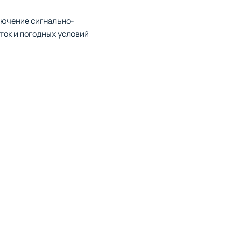
лючение сигнально-
ток и погодных условий
 Обширная карта предлагает
. Каждый автомобиль можно
уальный гараж позволяет
тегической.