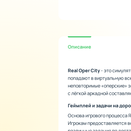
Описание
Real Oper City
- это симулят
попадают в виртуальную все
неповторимые «оперские» э
с лёгкой аркадной составл
Геймплей и задачи на дор
Основа игрового процесса R
Игрокам предоставляется во
различные задания по доста