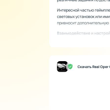
Интересной частью геймплея
световых установок или им
привносит дополнительную 
Взаимодействие и настро
Real Oper City подкупает в
исследовать различные гор
детально настроить, меняя
сохранять и управлять всеми
Скачать Real Oper