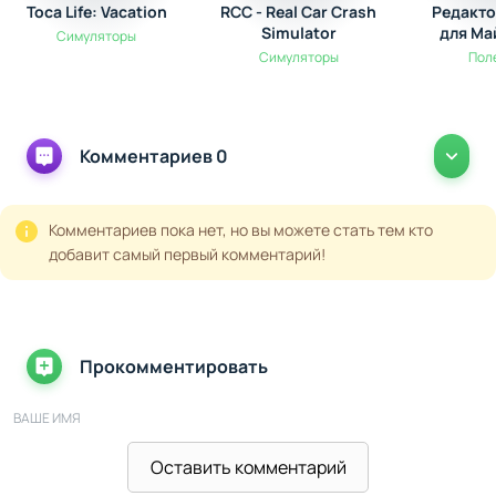
бытовых функций, что делает игру не только
Toca Life: Vacation
RCC - Real Car Crash
Редакто
Simulator
для Ма
Симуляторы
увлекательной, но и полезной в реальной жизни.
Симуляторы
Пол
Комментариев 0
Комментариев пока нет, но вы можете стать тем кто
добавит самый первый комментарий!
Прокомментировать
ВАШЕ ИМЯ
Оставить комментарий