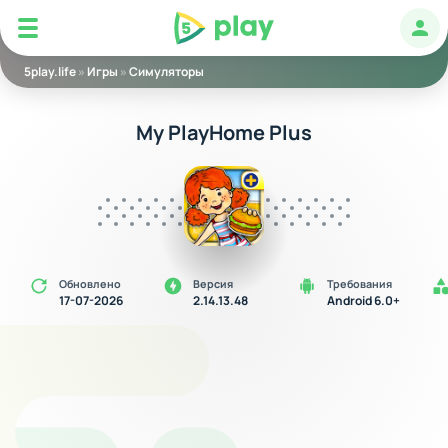
5play
Авт
5play.life
»
Игры
»
Симуляторы
My PlayHome Plus
Обновлено
Версия
Требования
17-07-2026
2.14.13.48
Android 6.0+