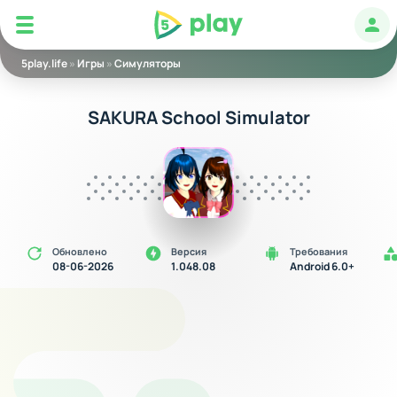
5play
Авт
5play.life
»
Игры
»
Симуляторы
SAKURA School Simulator
Обновлено
Версия
Требования
08-06-2026
1.048.08
Android 6.0+