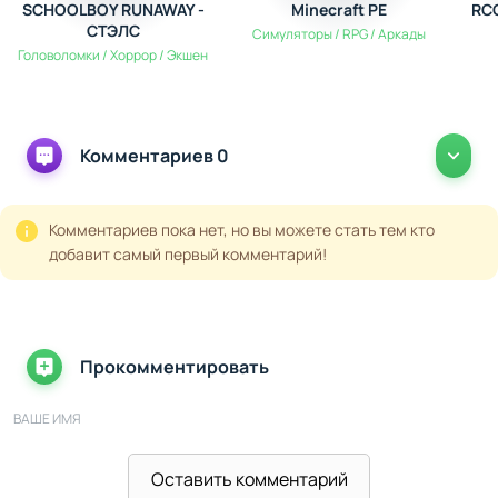
SCHOOLBOY RUNAWAY -
Minecraft PE
RCC
историй. В процессе освоения будут открываться
СТЭЛС
Симуляторы / RPG / Аркады
новые возможности, помогая расширять границы
Головоломки / Хоррор / Экшен
игрового опыта. От тестирования ролей до полного
хаоса с использованием реактивного ранца – здесь вы
сами решаете, кем стать.
Комментариев 0
Комментариев пока нет, но вы можете стать тем кто
добавит самый первый комментарий!
Прокомментировать
ВАШЕ ИМЯ
Оставить комментарий