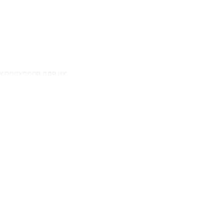
х подходов для их
е готовы к тому, что
и новые элементы, такие как
вас как настоящего мастера