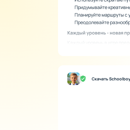
Придумывайте креативны
Планируйте маршруты с 
Преодолевайте разнообр
Каждый уровень - новая п
Каждый уровень в игре пред
выполнения. В основе игры л
сложности будут нарастать 
меры безопасности и скрыт
побега.
Скачать Schoolboy