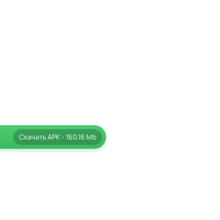
Скачать
APK
- 160.16 Mb