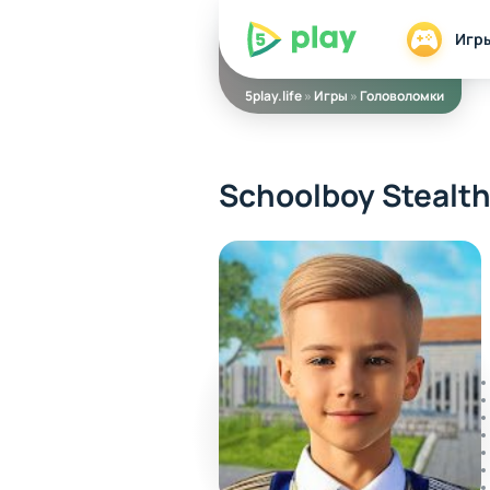
5play
Игр
5play.life
»
Игры
»
Головоломки
Schoolboy Stealth