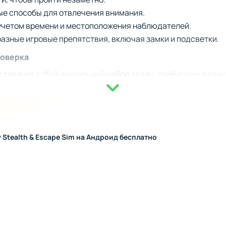
е способы для отвлечения внимания.
учетом времени и местоположения наблюдателей.
азные игровые препятствия, включая замки и подсветки.
роверка
ставляет собой уникальный набор задач, требующих разны
ежит комбинация стратегии и быстрого реагирования. Будьт
по мере продвижения, предлагая более сложные маршруты 
ые ловушки. Каждый успешно завершённый этап укрепляет 
 Stealth & Escape Sim на Андроид бесплатно