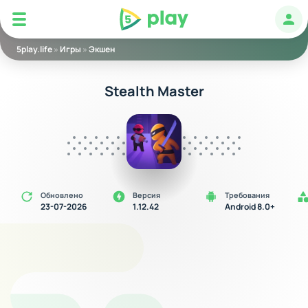
5play
Авт
5play.life
»
Игры
»
Экшен
Stealth Master
Обновлено
Версия
Требования
23-07-2026
1.12.42
Android 8.0+