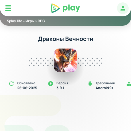
5play
Авт
5play.life
»
Игры
»
RPG
Драконы Вечности
Обновлено
Версия
Требования
26-06-2025
3.9.1
Android 9+