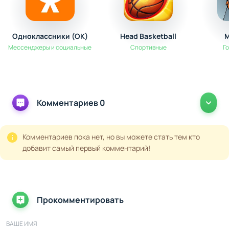
Одноклассники (OK)
Head Basketball
M
Мессенджеры и социальные
Спортивные
Г
Комментариев 0
Комментариев пока нет, но вы можете стать тем кто
добавит самый первый комментарий!
Прокомментировать
ВАШЕ ИМЯ