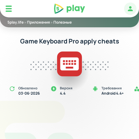
5play
Авт
5play.life
»
Приложения
»
Полезные
Game Keyboard Pro apply cheats
Обновлено
Версия
Требования
03-06-2026
4.4
Android 4.4+