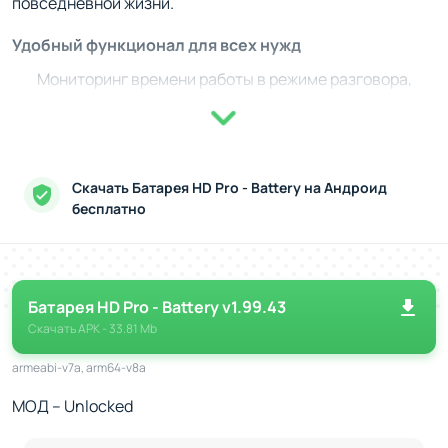
повседневной жизни.
Удобный функционал для всех нужд
Мониторинг времени работы в режиме разговора,
просмотра видео, игр и других активностей.
Поддержку уведомлений о завершении зарядки или
достижении низкого уровня заряда.
Возможность оценки времени работы батареи при
Скачать Батарея HD Pro - Battery на Андроид
включении различных модулей, таких как Wi-Fi или
бесплатно
GPS.
Преимущества простоты использования
Программа отличается простым и понятным
Батарея HD Pro - Battery v1.99.43
интерфейсом. Благодаря визуальным графикам и
Скачать
APK
- 33.81 Mb
интуитивным настройкам каждому будет легко
armeabi-v7a, arm64-v8a
разобраться в функционале. Утилита снабжена
МОД – Unlocked
подробными графиками, которые отображают
показатели токов, напряжений и энергии. Калибровка