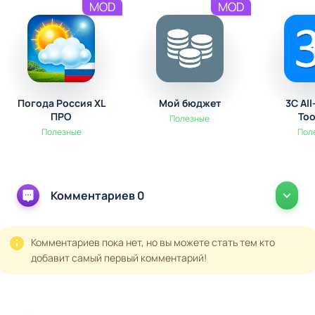
MOD
MOD
Погода Россия XL
Мой бюджет
3C Al
ПРО
To
Полезные
Полезные
Пол
Комментариев 0
Комментариев пока нет, но вы можете стать тем кто
добавит самый первый комментарий!