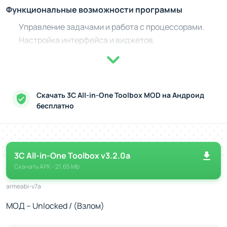
Функциональные возможности программы
Управление задачами и работа с процессорами.
Настройка интерфейса и виджетов.
Оптимизация энергопотребления и ускорение
зарядки устройства.
Очистка системы от лишних файлов.
Тонкая настройка уведомлений.
Скачать 3C All-in-One Toolbox MOD на Андроид
бесплатно
Управление батареей и производительностью
Одной из ключевых особенностей программы является
мощный инструмент для мониторинга и оптимизации
аккумулятора. Android Tuner позволяет отслеживать
3C All-in-One Toolbox v3.2.0a
состояние батареи в режиме реального времени,
Скачать
APK
- 21.65 Mb
управлять энергопотреблением приложений и
armeabi-v7a
проводить глубокий анализ потребления. Программа
МОД – Unlocked / (Взлом)
также направлена на улучшение общей
производительности устройства за счет удаления