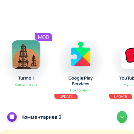
MOD
Turmoil
Google Play
YouTub
Services
Симуляторы
Муль
Приложения
UPDATE
UPDATE
Комментариев 0