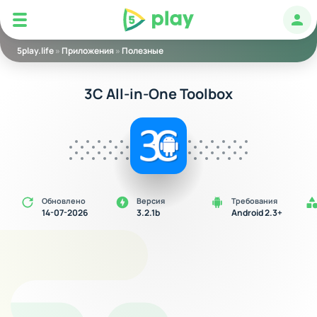
5play
Авт
5play.life
»
Приложения
»
Полезные
3C All-in-One Toolbox
Обновлено
Версия
Требования
14-07-2026
3.2.1b
Android 2.3+