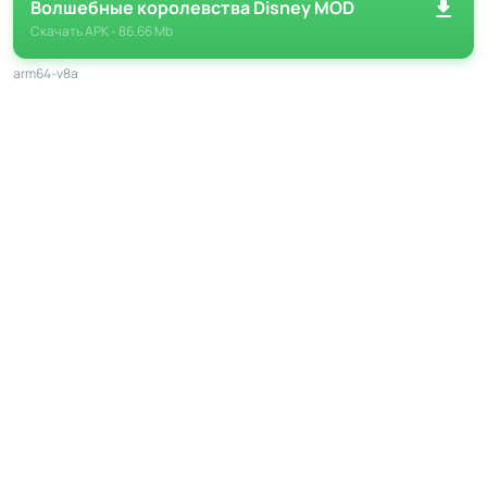
Волшебные королевства Disney MOD
между расходами и производством.
Скачать
APK
- 86.66 Mb
Проведение временных событий: Во время акций вы
arm64-v8a
сможете получить уникальных героев и редкие
предметы.
Особенности роста персонажей
Прокачка героев - ещё одна значимая часть игры.
Чтобы сделать персонажей сильнее, вам понадобится
собирать специфические жетоны и выполнять их
индивидуальные задания. Кроме того, создание команд
из разных персонажей может дать вам стратегические
преимущества в выполнении сложных миссий. Многие
герои обладают уникальными навыками, которые
облегчают получение магии и продвижение по
событиям. Продуманное развитие навыков и усиление
персонажей открывает больше возможностей для
успешного завершения игры.