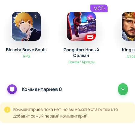
MOD
Bleach: Brave Souls
Gangstar: Новый
King'
Орлеан
RPG
Стр
Экшен / Аркады
Комментариев 0
Комментариев пока нет, но вы можете стать тем кто
добавит самый первый комментарий!