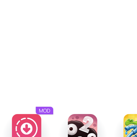
снова, чтобы пройти все уровни на три звезды,
насладиться уникальными механиками и помочь
Свомпи наконец насладиться заслуженным душем.
MOD