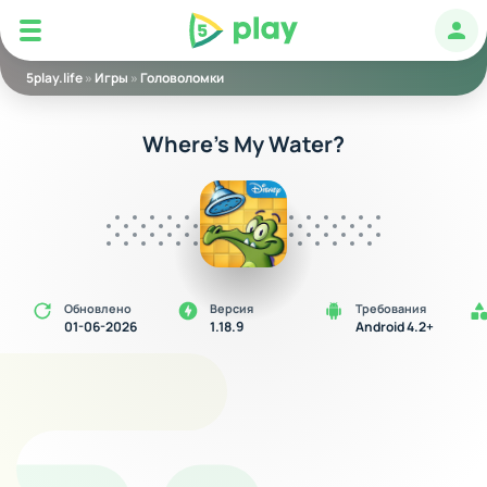
5play
Авт
5play.life
»
Игры
»
Головоломки
Where’s My Water?
Обновлено
Версия
Требования
01-06-2026
1.18.9
Android 4.2+