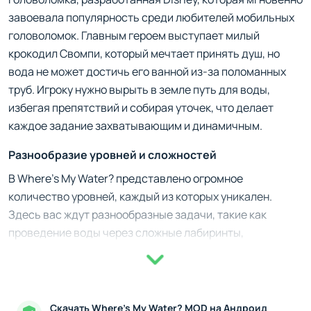
завоевала популярность среди любителей мобильных
головоломок. Главным героем выступает милый
крокодил Свомпи, который мечтает принять душ, но
вода не может достичь его ванной из-за поломанных
труб. Игроку нужно вырыть в земле путь для воды,
избегая препятствий и собирая уточек, что делает
каждое задание захватывающим и динамичным.
Разнообразие уровней и сложностей
В Where's My Water? представлено огромное
количество уровней, каждый из которых уникален.
Здесь вас ждут разнообразные задачи, такие как
проведение воды через сложные лабиринты,
взаимодействие с механизмами и поиск правильной
траектории. Уровни постоянно усложняются, добавляя
новые элементы, например, токсичные жидкости или
механизмы, которые нужно активировать. Всё это
Скачать Where’s My Water? MOD на Андроид