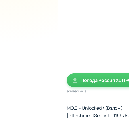
Погода Россия XL ПРО
armeabi-v7a
МОД – Unlocked / (Взлом)
[attachmentSerLink=116579