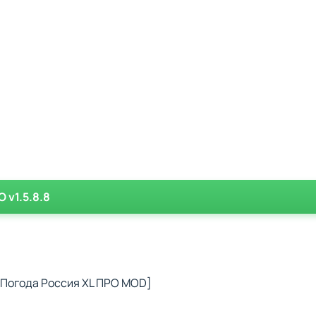
 v1.5.8.8
:Погода Россия XL ПРО MOD]