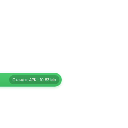
Скачать
APK
- 10.83 Mb