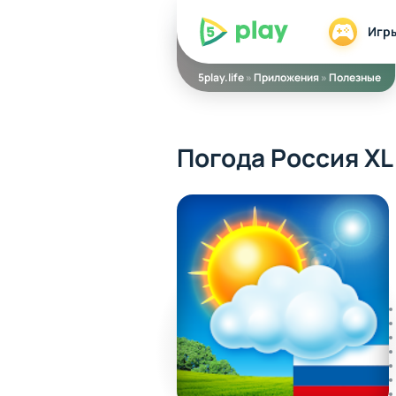
5play
Игр
5play.life
»
Приложения
»
Полезные
Погода Россия XL