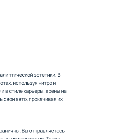
калиптической эстетики. В
отах, используя нитро и
и в стиле карьеры, арены на
 свои авто, прокачивая их
граничны. Вы отправляетесь
ненными ловушками. Также