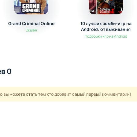
Grand Criminal Online
10 лучших зомби-игр на
Android: от выживания
Экшен
до экшена
Подборки игр на Android
в 0
но вы можете стать тем кто добавит самый первый комментарий!