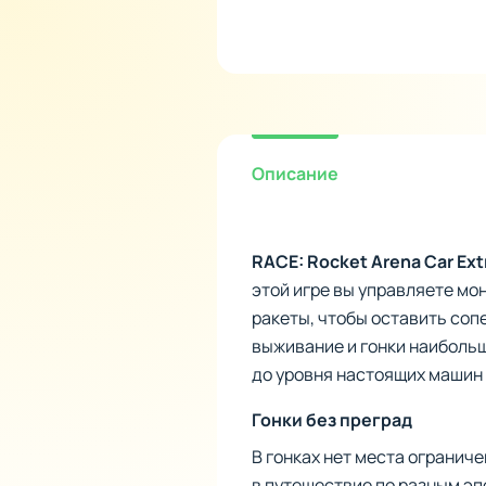
Описание
RACE: Rocket Arena Car Ex
этой игре вы управляете мон
ракеты, чтобы оставить соп
выживание и гонки наибольш
до уровня настоящих машин
Гонки без преград
В гонках нет места огранич
в путешествие по разным эп