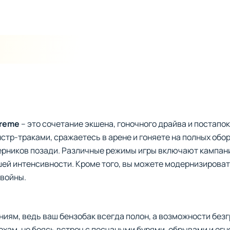
treme
– это сочетание экшена, гоночного драйва и постапо
стр-траками, сражаетесь в арене и гоняете на полных обор
ерников позади. Различные режимы игры включают кампани
ей интенсивности. Кроме того, вы можете модернизировать
 войны.
ениям, ведь ваш бензобак всегда полон, а возможности без
охам, не боясь встреч с песчаными бурями, обрывами и ог