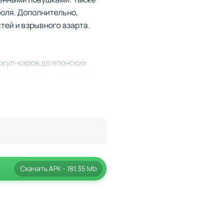
роля. Дополнительно,
тей и взрывного азарта.
скул-каров до японских
любым дорожным условиям.
можете доказать, что именно
Скачать
APK
- 181.35 Mb