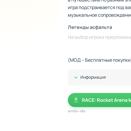
игра подстраивается под ва
музыкальное сопровождение 
Легенды асфальта
На выбор игрока предложены
машин дрифта. Каждый из н
Пройдя путь от новичка до м
вы являетесь королём аренн
(МОД – Бесплатные покупки)
Показать/Скрыть
Информация
RACE: Rocket Arena 
arm64-v8a