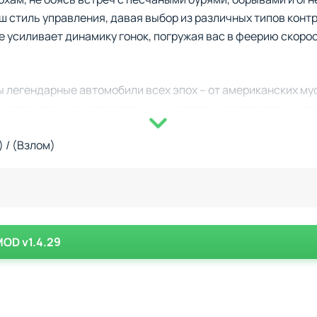
ш стиль управления, давая выбор из различных типов конт
усиливает динамику гонок, погружая вас в феерию скорос
 легендарные автомобили всех эпох – от американских му
их предназначен для разрушения врагов и адаптирован к 
астера гонок, вы оставите свой след на каждой дороге и с
ого экшена на колесах.
 / (Взлом)
MOD v1.4.29