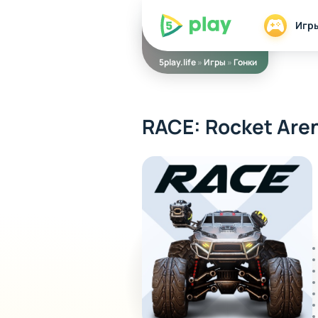
5play
Игр
5play.life
»
Игры
»
Гонки
RACE: Rocket Are