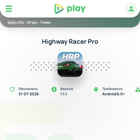
5play
Авт
5play.life
»
Игры
»
Гонки
Highway Racer Pro
Обновлено
Версия
Требования
31-07-2026
1.1.1
Android 6.0+