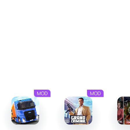
Сложность растёт с каждой трассой — иногда
приходится идти ва-банк и мчаться между двумя
фурами, лишь бы набрать больше очков за риск.
Путь от новичка до легенды асфальта
В Highway Racer Pro нет сложного сюжета — его пишете
вы сами за рулём своего автомобиля. Ваша карьера
начинается с выбора первой машины и участия в
заездах начального уровня. Побеждая в гонках и
выполняя задания, вы зарабатываете деньги, которые
открывают доступ к новым классам соревнований и
более мощным автомобилям. Каждый этап — это вызов,
который требует не только скорости, но и стратегии.
MOD
MOD
Вам предстоит пройти путь от неизвестного гонщика до
признанного мастера, чьё имя гремит на всех трассах
мира.
Создайте свой идеальный болид