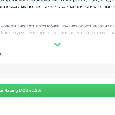
гического мышления, так как столкновения снижают шанс
 модернизировать автомобили, начиная от оптимизации дв
. Каждое улучшение влияет на производительность машины
град включает как ресурсы для апгрейдов, так и визуальны
мбинация внутриигровой валюты и достижений.
)
ает обычные гонки, испытания на время и рейтинговые за
ои результаты или погружаться в одиночные заезды, сове
 добавляя более густой трафик и изменяющиеся погодные у
ения успеха.
ar Racing MOD v2.2.6