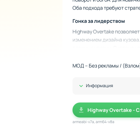
Оба подхода требуют страте
Гонка за лидерством
Highway Overtake позволяет
изменением дизайна кузова
сложные уровни. Система на
получения используется ко
МОД – Без рекламы / (Взлом
Разнообразие режимов включ
соревноваться, улучшать св
Уровни становятся сложнее,
Показать/Скрыть
Информация
новых стратегий для достиж
Highway Overtake - C
armeabi-v7a, arm64-v8a