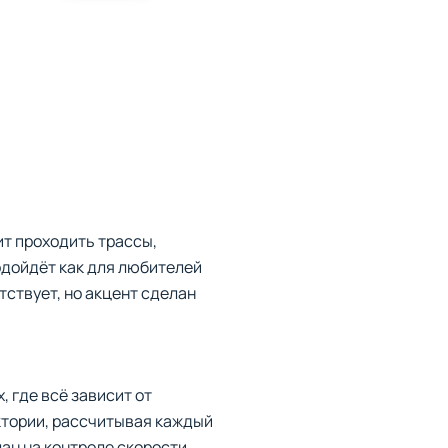
ит проходить трассы,
одойдёт как для любителей
тствует, но акцент сделан
 где всё зависит от
ктории, рассчитывая каждый
ан на контроле скорости.