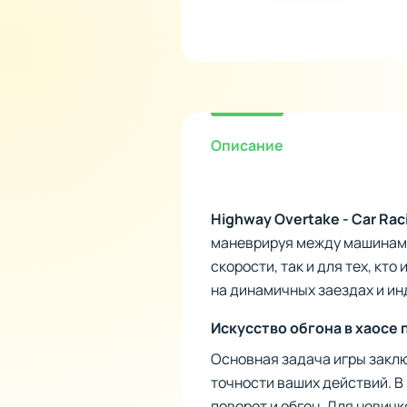
Описание
Highway Overtake - Car Rac
маневрируя между машинами
скорости, так и для тех, кт
на динамичных заездах и и
Искусство обгона в хаосе 
Основная задача игры заклю
точности ваших действий. В
поворот и обгон. Для нович