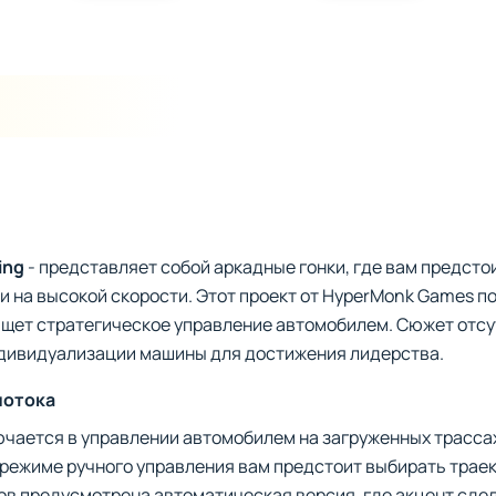
ing
- представляет собой аркадные гонки, где вам предсто
 на высокой скорости. Этот проект от HyperMonk Games п
о ищет стратегическое управление автомобилем. Сюжет отсу
ндивидуализации машины для достижения лидерства.
потока
чается в управлении автомобилем на загруженных трассах,
 режиме ручного управления вам предстоит выбирать трае
ков предусмотрена автоматическая версия, где акцент сдел