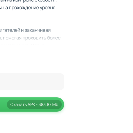
ы на прохождение уровня.
игателей и заканчивая
, помогая проходить более
е украшения. Для их
езды. Здесь вы сможете
ршенствуя навыки вождения.
словия, что требует от вас
Скачать
APK
- 383.87 Mb