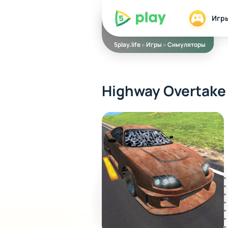
5play
Игр
5play.life
»
Игры
»
Симуляторы
Highway Overtake 