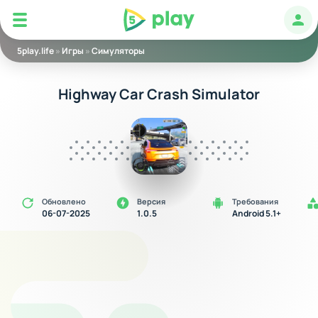
5play
Авт
5play.life
»
Игры
»
Симуляторы
Highway Car Crash Simulator
Обновлено
Версия
Требования
06-07-2025
1.0.5
Android 5.1+