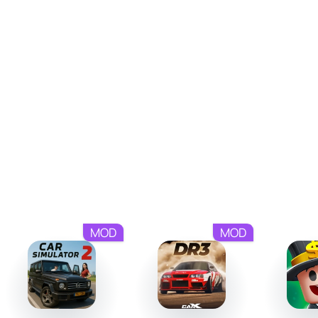
которой нужно умело пользоваться. Лавирование
между автомобилями, удар по автобусу или взрыв
бензовоза - все эти моменты требуют внимания к
деталям и выдающихся навыков управления.
Например, правильный выбор точки столкновения
может усилить масштабы аварии и задать новую
траекторию для других участников дорожного
движения. Эта механика скрывает стратегический
аспект, который раскрывается через эксперименты и
повторные попытки.
MOD
MOD