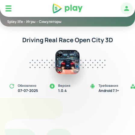
5play
Авт
5play.life
»
Игры
»
Симуляторы
Driving Real Race Open City 3D
Обновлено
Версия
Требования
07-07-2025
1.0.4
Android 7.1+