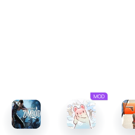
над скоростью и заносами оказывается ключом к
достижению лучших результатов. Наряду с этим,
игрокам предложен выбор настройки управления,
позволяющий адаптировать геймплей под собственные
предпочтения. Особое внимание уделено разным
покрытиям грунта, влияющим на сцепление и
управляемость автомобиля.
Детализация и звуковое сопровождение
Графика в CarX Rally обеспечивает высокую степень
детализации, начиная от автомобилей и заканчивая
элементами окружающей среды. Трассы различаются
MOD
по типу покрытий, рельефу и визуальному оформлению,
что создаёт атмосферу конкурентных гонок. Звуковое
исполнение включает шум моторов, скрежет шин и
звуки природы, усиливая впечатления от игрового
процесса и передавая реализм раллийных испытаний.