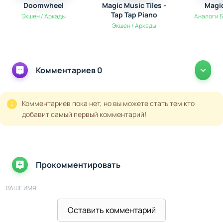
Одной из главных особенностей SongPop Classic
Doomwheel
Magic Music Tiles -
Magi
является система обмена, которая позволяет делиться
Tap Tap Piano
Экшен / Аркады
Аналоги 
Экшен / Аркады
любимыми песнями или достигнутыми успехами с
другими пользователями. Вы можете быстро найти
людей с похожими музыкальными вкусами и создавать
сообщество единомышленников. Наличие плейлистов
Комментариев 0
на любой вкус и возможность смотреть клипы через
встроенные функции расширяют музыкальный кругозор
Комментариев пока нет, но вы можете стать тем кто
каждого участника. Кроме того, посещение регулярных
добавит самый первый комментарий!
мероприятий в игре и использование новшеств, вроде
эксклюзивных жанров или редких треков, значительно
обогащают игровые впечатления. Эта викторина – не
только развлечение, но и способ открыть для себя всё
Прокомментировать
богатство музыкальной культуры.
ВАШЕ ИМЯ
Оставить комментарий