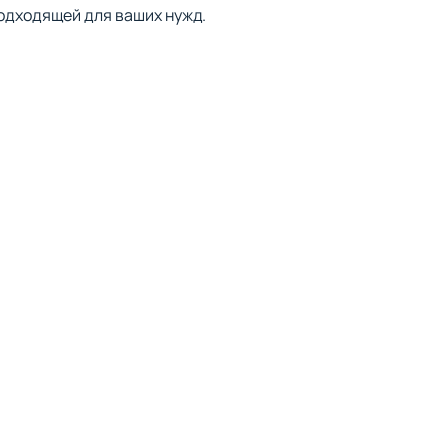
подходящей для ваших нужд.
вых релизах;
одиями. Среди
урсе предстоящих концертов
озволяет наслаждаться
 тренировки, отдых или