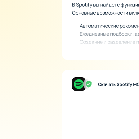
В Spotify вы найдете функц
Основные возможности вкл
Автоматические рекомен
Ежедневные подборки, а
Создание и разделение п
Возможность следить за
Интеграцию с социальны
Музыка, где бы вы ни были
Spotify продолжает развива
Скачать Spotify M
дополнительных функций - 
исполнителей. Для владель
треками даже без подключен
Spotify делает музыкальное
рабочий процесс. Заходите,