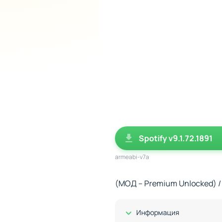
Spotify v9.1.72.1891
armeabi-v7a
(МОД – Premium Unlocked) /
Показать/Скрыть
Информация