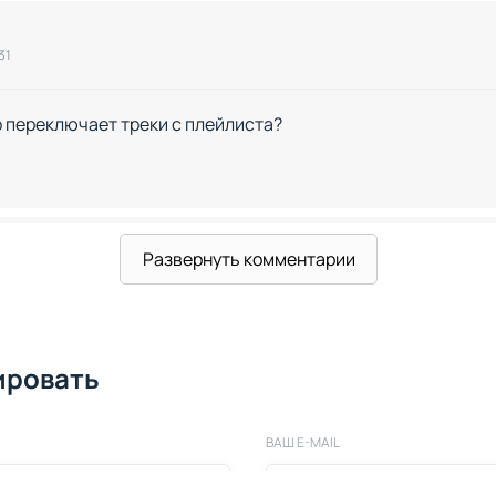
31
о переключает треки с плейлиста?
Развернуть комментарии
31
ировать
ВАШ E-MAIL
53