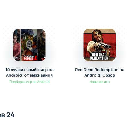
10 лучших зомби-игр на
Red Dead Redemption на
Android: от выживания
Android: Обзор
до экшена
долгожданной легенды
Подборки игр на Android
Новинки игр
в 24