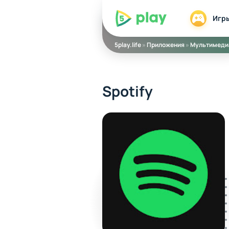
5play
Игр
5play.life
»
Приложения
»
Мультимеди
Spotify