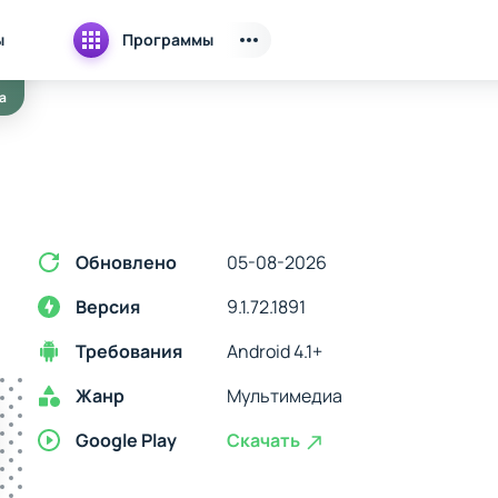
ы
Программы
а
Обновлено
05-08-2026
Версия
9.1.72.1891
Требования
Android 4.1+
Жанр
Мультимедиа
Google Play
Скачать