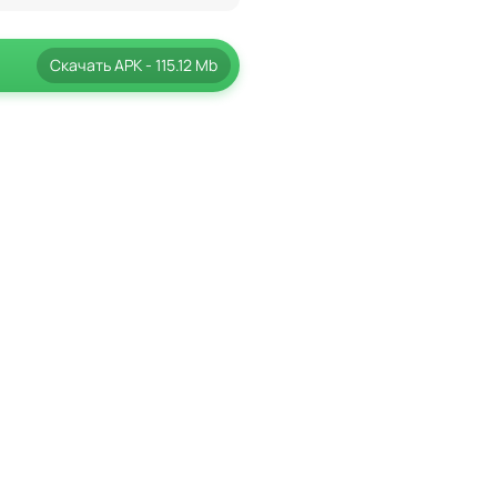
Скачать
APK
- 115.12 Mb