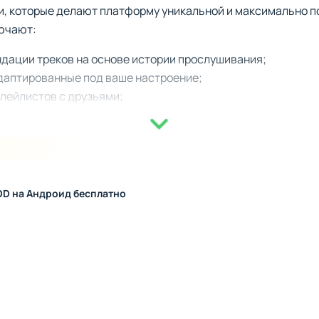
ии, которые делают платформу уникальной и максимально 
ючают:
дации треков на основе истории прослушивания;
даптированные под ваше настроение;
лейлистов с друзьями;
 любимыми авторами и первыми получать информацию о но
ми сетями для обмена музыкой.
ться, предлагая все новые способы взаимодействия с мел
OD на Андроид бесплатно
афиша музыкальных мероприятий, где вы сможете быть в к
цев подписки Premium доступен офлайн-режим, который п
ия к Интернету.
 сопровождение доступным на всех этапах жизни - будь это
 находите свою волну и наслаждайтесь!