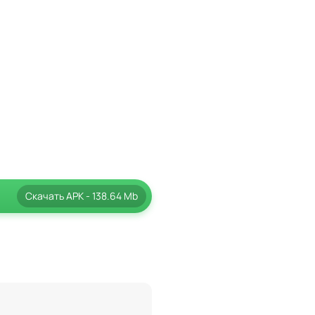
Скачать
APK
- 138.64 Mb