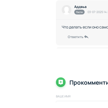
Аддвьа
03-07-2025 14:
Гости
Что делать если оно сам
Ответить
..
08-07-2025 18:
Гости
обновите пожалуйста
Прокоммент
Ответить
ВАШЕ ИМЯ
Jaki
21-07-2025 14:
Гости